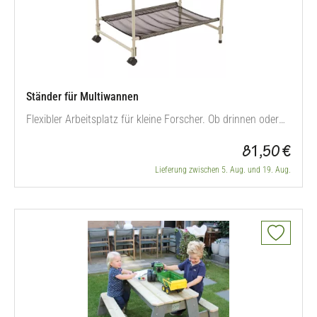
Ständer für Multiwannen
Flexibler Arbeitsplatz für kleine Forscher. Ob drinnen oder
draußen – mit dem stabilen Ständerwerk aus Metall wird
81,50 €
die Multiwanne zur multifunktionellen Projektstation. Die
beiden feststellbaren Rollen sorgen für den sicheren Stand.
Lieferung zwischen 5. Aug. und 19. Aug.
Besonders praktisch: Der Ständer lässt sich einfach…