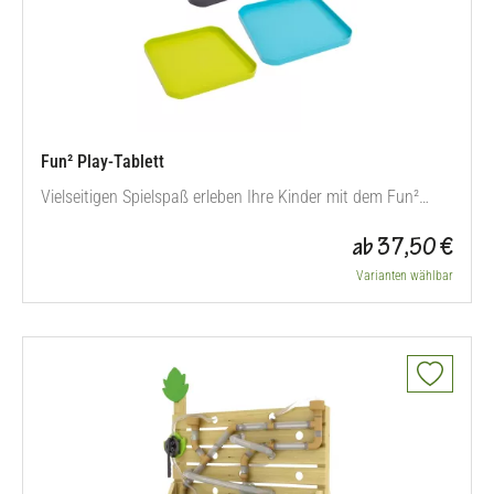
Fun² Play-Tablett
Vielseitigen Spielspaß erleben Ihre Kinder mit dem Fun²
Play-Tablett. Dank seiner Begrenzung fallen Stifte, Blätter,
ab 37,50 €
Bauklötze oder Sortier- und Bastelutensilien nicht hinunter.
Das Tablett kann zudem auch eine fabelhafte
Varianten wählbar
Ausstellungsfläche zum Legen tollster Kunstwerke aus
unterschiedlichsten…