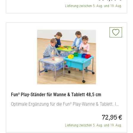
Lieferung zwischen 5. Aug. und 19. Aug.
Fun² Play-Ständer für Wanne & Tablett 48,5 cm
Optimale Ergänzung für die Fun² Play-Wanne & Tablett. Im
Nu faszinieren Sie Ihre Kinder mit einem mobilen Spiel- und
72,95 €
Lerntisch. Die Handhabung des Ständers ist kinderleicht:
einfach auf- und später wieder einklappen. Dank der 2
Lieferung zwischen 5. Aug. und 19. Aug.
Rollen bewegen Sie den Ständer leicht von A nach B. Sehr