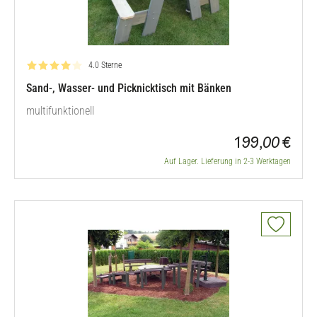
Bewertung: 4.0 von 5
4.0 Sterne
Sand-, Wasser- und Picknicktisch mit Bänken
multifunktionell
199,00 €
Auf Lager. Lieferung in 2-3 Werktagen