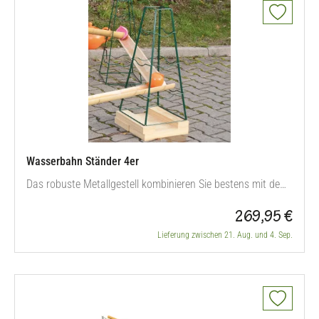
Wasserbahn Ständer 4er
Das robuste Metallgestell kombinieren Sie bestens mit dem
Bambus-Rinnen-4er-Set. Durch das Gitter ziehen die Kinder
269,95 €
z. B. Schläuche, hängen Flaschen daran auf und stecken
Trichter von oben hinein. Durch seine konische Form steht
Lieferung zwischen 21. Aug. und 4. Sep.
der Wasserbahnständer stabil. Unter dem Ständer ist viel
Platz, um…