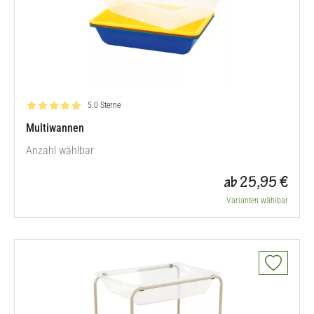
Bewertung: 5.0 von 5
5.0 Sterne
Multiwannen
Anzahl wählbar
ab 25,95 €
Varianten wählbar