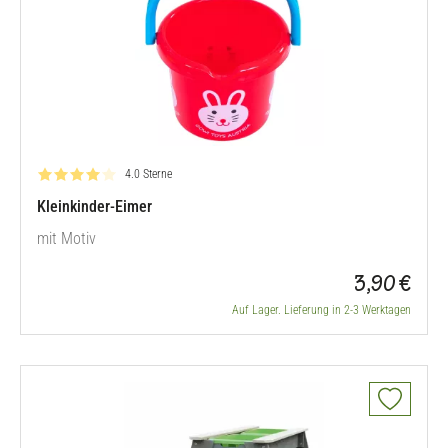
Bewertung: 4.0 von 5
4.0 Sterne
Kleinkinder-Eimer
mit Motiv
3,90 €
Auf Lager. Lieferung in 2-3 Werktagen