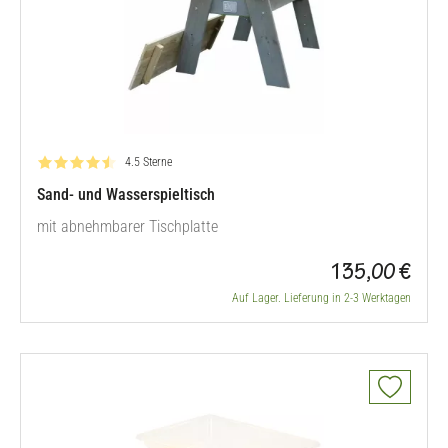
Bewertung: 4.5 von 5
4.5 Sterne
Sand- und Wasserspieltisch
mit abnehmbarer Tischplatte
135,00 €
Auf Lager. Lieferung in 2-3 Werktagen