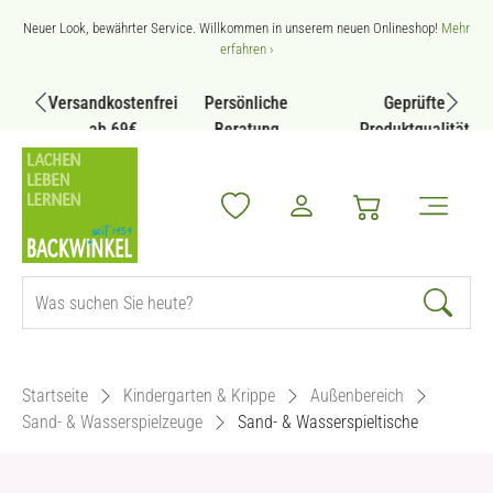
Zum Hauptinhalt springen
Neuer Look, bewährter Service. Willkommen in unserem neuen Onlineshop!
Mehr
erfahren ›
Versandkostenfrei
Persönliche
Geprüfte
ab 69€
Beratung
Produktqualität
Startseite
Kindergarten & Krippe
Außenbereich
Sand- & Wasserspielzeuge
Sand- & Wasserspieltische