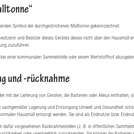
lltonne“
lgenden Symbol der durchgestrichenen Mülltonne gekennzeichnet.
Besitzerin und Besitzer dieses Gerätes dieses nicht über den Hausmüll e
sung zuzuführen.
räte bei einer kommunalen Sammelstelle oder einem Wertstoffhof abzugeb
ng und -rücknahme
mit der Lieferung von Geräten, die Batterien oder Akkus enthalten, sind
nicht sachgemäßer Lagerung und Entsorgung Umwelt und Gesundheit schäd
normalen Hausmüll entsorgt werden. Sie sind als Endnutzer bzw. Endnutz
 dafür vorgesehenen Rücknahmestellen (z. B. in öffentlichen Sammelste
rückgeben oder unentgeltlich zurücksenden. Sie können die Batterien o