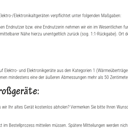
ektro-/Elektronikaltgeräten verpflichtet unter folgenden Maßgaben:
inen Endnutzer bzw. eine Endnutzerin nehmen wir ein im Wesentlichen fu
ittelbarer Nähe hierzu unentgeltlich zurück (sog. 1:1-Rückgabe). Ort d
 auf Elektro- und Elektronikgeräte aus den Kategorien 1 (Wärmeüberträger
denen mindestens eine der äußeren Abmessungen mehr als 50 Zentimeter
roßgeräte:
ss wir Ihr altes Gerät kostenlos abholen? Vermerken Sie bitte Ihren W
t im Bestellprozess mitteilen müssen. Spätere Mitteilungen werden nicht