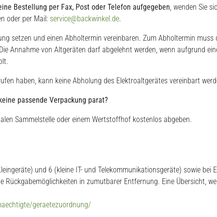
eine Bestellung per Fax, Post oder Telefon aufgegeben
, wenden Sie si
n oder per Mail:
service@backwinkel.de
.
dung setzen und einen Abholtermin vereinbaren. Zum Abholtermin muss d
 Die Annahme von Altgeräten darf abgelehnt werden, wenn aufgrund eine
lt.
rrufen haben, kann keine Abholung des Elektroaltgerätes vereinbart werd
 keine passende Verpackung parat?
unalen Sammelstelle oder einem Wertstoffhof kostenlos abgeben.
Kleingeräte) und 6 (kleine IT- und Telekommunikationsgeräte) sowie bei 
e Rückgabemöglichkeiten in zumutbarer Entfernung. Eine Übersicht, welc
lmaechtigte/geraetezuordnung/