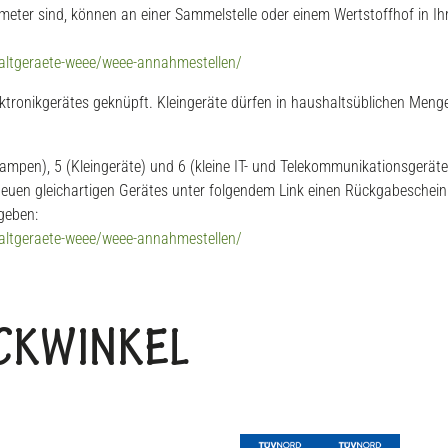
imeter sind, können an einer Sammelstelle oder einem Wertstoffhof in I
oaltgeraete-weee/weee-annahmestellen/
ektronikgerätes geknüpft. Kleingeräte dürfen in haushaltsüblichen Menge
(Lampen), 5 (Kleingeräte) und 6 (kleine IT- und Telekommunikationsgerät
es neuen gleichartigen Gerätes unter folgendem Link einen Rückgabesche
geben:
oaltgeraete-weee/weee-annahmestellen/
BACKWINKEL