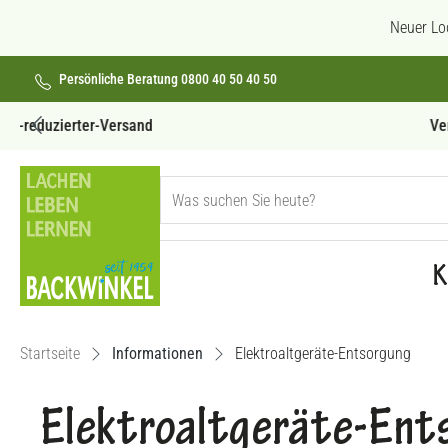
 Hauptinhalt springen
Zur Suche springen
Zur Hauptnavigation springen
Neuer Lo
Persönliche Beratung 0800 40 50 40 50
Versandkostenfrei ab 69€
K
Startseite
Informationen
Elektroaltgeräte-Entsorgung
Elektroaltgeräte-Ent