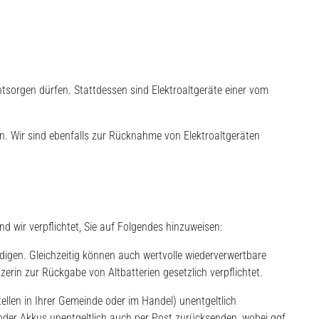
ntsorgen dürfen. Stattdessen sind Elektroaltgeräte einer vom
en. Wir sind ebenfalls zur Rücknahme von Elektroaltgeräten
 wir verpflichtet, Sie auf Folgendes hinzuweisen:
igen. Gleichzeitig können auch wertvolle wiederverwertbare
erin zur Rückgabe von Altbatterien gesetzlich verpflichtet.
llen in Ihrer Gemeinde oder im Handel) unentgeltlich
der Akkus unentgeltlich auch per Post zurücksenden, wobei ggf.