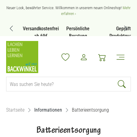
Zum Hauptinhalt springen
Neuer Look, bewährter Service. Willkommen in unserem neuen Onlineshop!
Mehr
erfahren ›
Versandkostenfrei
Persönliche
Geprüfte
ab 69€
Beratung
Produktqualität
Startseite
Informationen
Batterieentsorgung
Batterieentsorgung