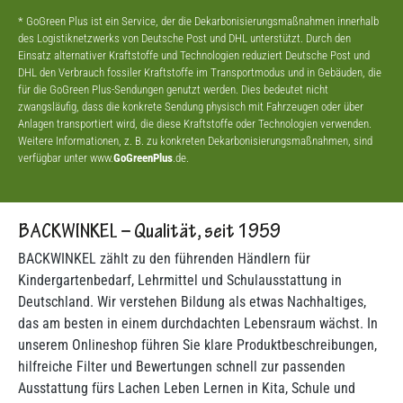
* GoGreen Plus ist ein Service, der die Dekarbonisierungsmaßnahmen innerhalb
des Logistiknetzwerks von Deutsche Post und DHL unterstützt. Durch den
Einsatz alternativer Kraftstoffe und Technologien reduziert Deutsche Post und
DHL den Verbrauch fossiler Kraftstoffe im Transportmodus und in Gebäuden, die
für die GoGreen Plus-Sendungen genutzt werden. Dies bedeutet nicht
zwangsläufig, dass die konkrete Sendung physisch mit Fahrzeugen oder über
Anlagen transportiert wird, die diese Kraftstoffe oder Technologien verwenden.
Weitere Informationen, z. B. zu konkreten Dekarbonisierungsmaßnahmen, sind
verfügbar unter www.
GoGreenPlus
.de.
BACKWINKEL – Qualität, seit 1959
BACKWINKEL zählt zu den führenden Händlern für
Kindergartenbedarf, Lehrmittel und Schulausstattung in
Deutschland. Wir verstehen Bildung als etwas Nachhaltiges,
das am besten in einem durchdachten Lebensraum wächst. In
unserem Onlineshop führen Sie klare Produktbeschreibungen,
hilfreiche Filter und Bewertungen schnell zur passenden
Ausstattung fürs Lachen Leben Lernen in Kita, Schule und