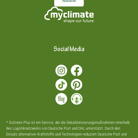
Social Media
* GoGreen Plus ist ein Service, der die Dekarbonisierungsmaßnahmen innerhalb
des Logistiknetzwerks von Deutsche Post und DHL unterstützt. Durch den
Einsatz alternativer Kraftstoffe und Technologien reduziert Deutsche Post und