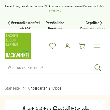
Zum Hauptinhalt springen
Neuer Look, bewährter Service. Willkommen in unserem neuen Onlineshop!
Mehr
erfahren ›
Versandkostenfrei
Persönliche
Geprüfte
ab 69€
Beratung
Produktqualität
Startseite
Kindergarten & Krippe