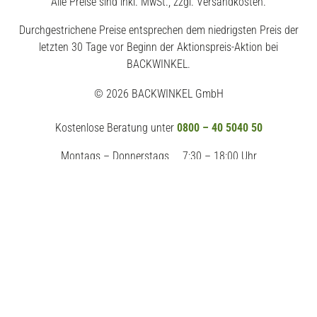
Alle Preise sind inkl. MwSt., zzgl. Versandkosten.
Durchgestrichene Preise entsprechen dem niedrigsten Preis der
letzten 30 Tage vor Beginn der Aktionspreis-Aktion bei
BACKWINKEL.
© 2026 BACKWINKEL GmbH
Kostenlose Beratung unter
0800 – 40 5040 50
Montags – Donnerstags
7:30 – 18:00 Uhr
Freitags
7:30 – 17:00 Uhr
Impressum
AGB
Datenschutz
Widerrufsrecht
Erklärung zur Barrierefreiheit
Vertrag widerrufen