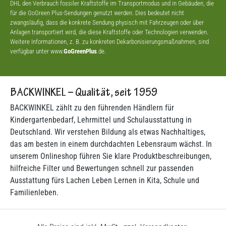
DHL den Verbrauch fossiler Kraftstoffe im Transportmodus und in Gebäuden, die
für die GoGreen Plus-Sendungen genutzt werden. Dies bedeutet nicht
zwangsläufig, dass die konkrete Sendung physisch mit Fahrzeugen oder über
Anlagen transportiert wird, die diese Kraftstoffe oder Technologien verwenden.
Weitere Informationen, z. B. zu konkreten Dekarbonisierungsmaßnahmen, sind
verfügbar unter www.
GoGreenPlus
.de.
BACKWINKEL – Qualität, seit 1959
BACKWINKEL zählt zu den führenden Händlern für
Kindergartenbedarf, Lehrmittel und Schulausstattung in
Deutschland. Wir verstehen Bildung als etwas Nachhaltiges,
das am besten in einem durchdachten Lebensraum wächst. In
unserem Onlineshop führen Sie klare Produktbeschreibungen,
hilfreiche Filter und Bewertungen schnell zur passenden
Ausstattung fürs Lachen Leben Lernen in Kita, Schule und
Familienleben.