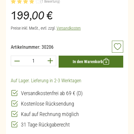
(1 Bewertung)
Durchschnittliche Bewertung von 4 von 5 Sternen
Regulärer Preis:
199,00 €
Preise inkl. MwSt., evtl. zzgl.
Versandkosten
Artikelnummer:
30206
Produkt Anzahl: Gib den gewünschten Wert ein 
In den Warenkorb
Auf Lager. Lieferung in 2-3 Werktagen
Versandkostenfrei ab 69 € (D)
Kostenlose Rücksendung
Kauf auf Rechnung möglich
31 Tage Rückgaberecht