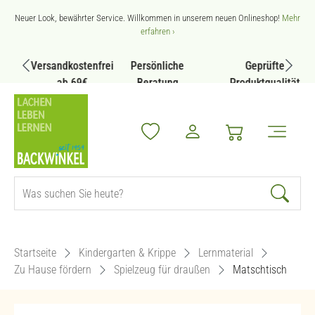
Zum Hauptinhalt springen
Neuer Look, bewährter Service. Willkommen in unserem neuen Onlineshop!
Mehr
erfahren ›
Versandkostenfrei
Persönliche
Geprüfte
ab 69€
Beratung
Produktqualität
Startseite
Kindergarten & Krippe
Lernmaterial
Zu Hause fördern
Spielzeug für draußen
Matschtisch