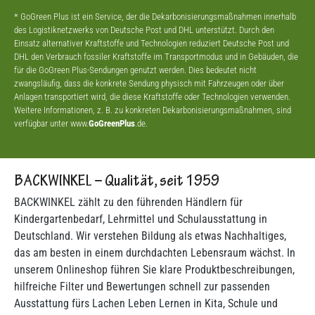
* GoGreen Plus ist ein Service, der die Dekarbonisierungsmaßnahmen innerhalb
des Logistiknetzwerks von Deutsche Post und DHL unterstützt. Durch den
Einsatz alternativer Kraftstoffe und Technologien reduziert Deutsche Post und
DHL den Verbrauch fossiler Kraftstoffe im Transportmodus und in Gebäuden, die
für die GoGreen Plus-Sendungen genutzt werden. Dies bedeutet nicht
zwangsläufig, dass die konkrete Sendung physisch mit Fahrzeugen oder über
Anlagen transportiert wird, die diese Kraftstoffe oder Technologien verwenden.
Weitere Informationen, z. B. zu konkreten Dekarbonisierungsmaßnahmen, sind
verfügbar unter www.
GoGreenPlus
.de.
BACKWINKEL – Qualität, seit 1959
BACKWINKEL zählt zu den führenden Händlern für
Kindergartenbedarf, Lehrmittel und Schulausstattung in
Deutschland. Wir verstehen Bildung als etwas Nachhaltiges,
das am besten in einem durchdachten Lebensraum wächst. In
unserem Onlineshop führen Sie klare Produktbeschreibungen,
hilfreiche Filter und Bewertungen schnell zur passenden
Ausstattung fürs Lachen Leben Lernen in Kita, Schule und