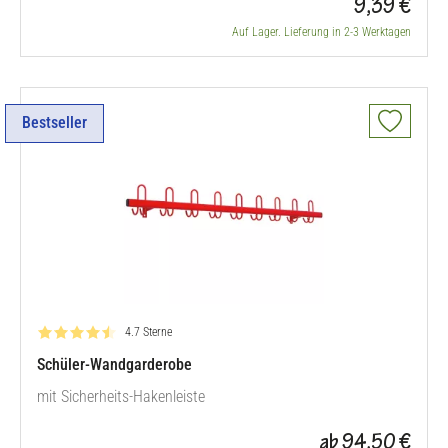
9,39 €
Auf Lager. Lieferung in 2-3 Werktagen
Bestseller
Bewertung: 4.7 von 5
4.7 Sterne
Schüler-Wandgarderobe
mit Sicherheits-Hakenleiste
ab 94,50 €