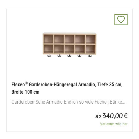
®
Flexeo
Garderoben-Hängeregal Armadio, Tiefe 35 cm,
Breite 100 cm
Garderoben-Serie Armadio Endlich so viele Fächer, Bänke
und Ablagemöglichkeiten wie Sie wollen: Ihre neue
ab 340,00 €
Garderobe stellen Sie mit der Serie Armadio entsprechend
Ihrer Räumlichkeiten und Gruppengröße flexibel zusammen.
Varianten wählbar
Ob Bank, auch mit Ecklösung, Regal, Schuhregal, Leisten in