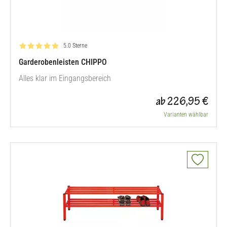
Bewertung: 5.0 von 5
5.0 Sterne
Garderobenleisten CHIPPO
Alles klar im Eingangsbereich
ab 226,95 €
Varianten wählbar