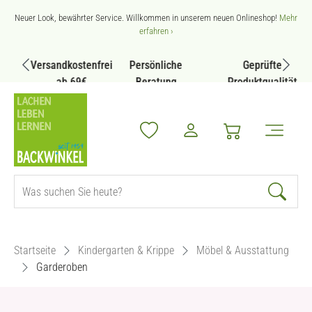
Zum Hauptinhalt springen
Neuer Look, bewährter Service. Willkommen in unserem neuen Onlineshop!
Mehr
erfahren ›
Versandkostenfrei
Persönliche
Geprüfte
ab 69€
Beratung
Produktqualität
Startseite
Kindergarten & Krippe
Möbel & Ausstattung
Garderoben