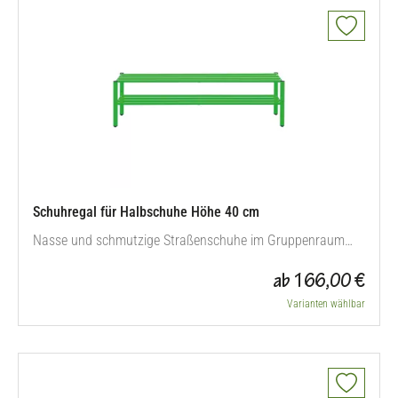
Schuhregal für Halbschuhe Höhe 40 cm
Nasse und schmutzige Straßenschuhe im Gruppenraum
müssen nicht sein! Straßenschuhe bleiben einfach draußen
ab 166,00 €
im Schuhregal, saubere Schuhe halten Ihre Räume
hygienisch! Die obere Fläche bietet eine praktische Sitzbank
Varianten wählbar
mit einer Höhe von 40 cm. Zur einfachen Selbstmontage.