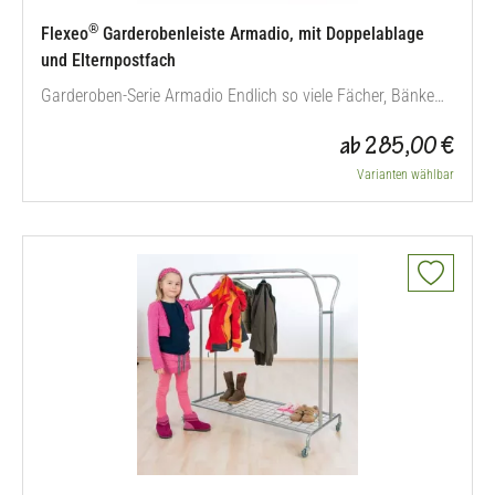
®
Flexeo
Garderobenleiste Armadio, mit Doppelablage
und Elternpostfach
Garderoben-Serie Armadio Endlich so viele Fächer, Bänke
und Ablagemöglichkeiten wie Sie wollen: Ihre neue
ab 285,00 €
Garderobe stellen Sie mit der Serie Armadio entsprechend
Ihrer Räumlichkeiten und Gruppengröße flexibel zusammen.
Varianten wählbar
Ob Bank, auch mit Ecklösung, Regal, Schuhregal, Leisten in
unterschiedlichen…