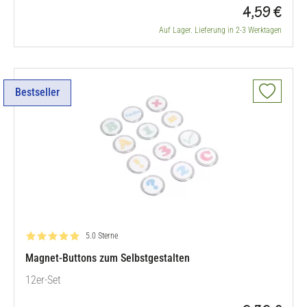
4,59 €
Auf Lager. Lieferung in 2-3 Werktagen
Bestseller
Bewertung: 5.0 von 5
5.0 Sterne
Magnet-Buttons zum Selbstgestalten
12er-Set