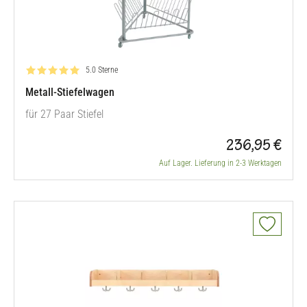
Bewertung: 5.0 von 5
5.0 Sterne
Metall-Stiefelwagen
für 27 Paar Stiefel
236,95 €
Auf Lager. Lieferung in 2-3 Werktagen