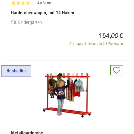
Bewertung: 4.0 von 5
4.0 Sterne
Garderobenwagen, mit 14 Haken
für Kindergärten
154,00 €
Auf Lager. Lieferung in 2-3 Werktagen
Bestseller
Metallgarderobe