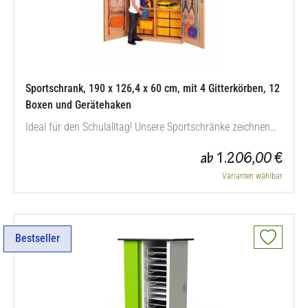
Sportschrank, 190 x 126,4 x 60 cm, mit 4 Gitterkörben, 12
Boxen und Gerätehaken
Ideal für den Schulalltag! Unsere Sportschränke zeichnen
sich durch enorme Stabilität und höchste Standfestigkeit
ab 1.206,00 €
aus. Dafür sorgt die Festverbindung der 19 mm starken
Wände von Korpus und Inneneinteilung. Die eingelassene
Varianten wählbar
19 mm starke Rückwand erhöht die Standfestigkeit
zusätzlich. Die Schränke…
Bestseller