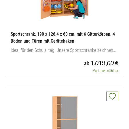
Sportschrank, 190 x 126,4 x 60 cm, mit 6 Gitterkörben, 4
Böden und Türen mit Gerätehaken
Ideal für den Schulalltag! Unsere Sportschränke zeichnen
sich durch enorme Stabilität und höchste Standfestigkeit
ab 1.019,00 €
aus. Dafür sorgt die Festverbindung der 19 mm starken
Wände von Korpus und Inneneinteilung. Die eingelassene
Varianten wählbar
19 mm starke Rückwand erhöht die Standfestigkeit
zusätzlich. Die Schränke…