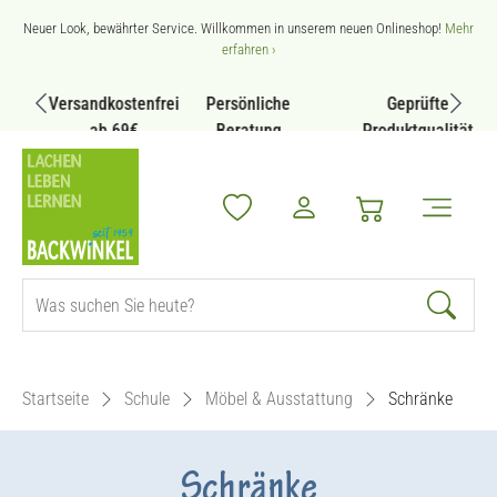
Zum Hauptinhalt springen
Neuer Look, bewährter Service. Willkommen in unserem neuen Onlineshop!
Mehr
erfahren ›
Versandkostenfrei
Persönliche
Geprüfte
ab 69€
Beratung
Produktqualität
Startseite
Schule
Möbel & Ausstattung
Schränke
Schränke