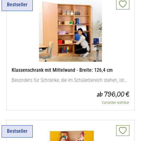
Bestseller
Klassenschrank mit Mittelwand - Breite: 126,4 cm
Besonders für Schränke, die im Schülerbereich stehen, ist
®
die robuste Bauweise der Flexeo
- Schränke optimal. Durch
ab 796,00 €
die starke Rückwand erreichen die Schränke eine hohe
Standfestigkeit und bringen somit Sicherheit in den
Varianten wählbar
Klassenraum. Zusätzlich empfehlen wir hohe Schränke mit
einem Sicherungs-Set…
Bestseller