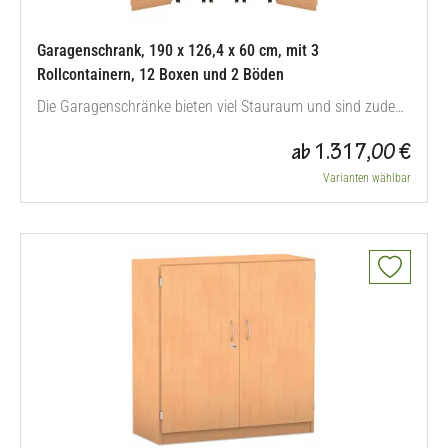
Garagenschrank, 190 x 126,4 x 60 cm, mit 3
Rollcontainern, 12 Boxen und 2 Böden
Die Garagenschränke bieten viel Stauraum und sind zudem
noch extrem flexibel im Einsatz. Die einzelnen Container
ab 1.317,00 €
sind dank der Rollen überall dort einsatzbereit, wo Sie sie
benötigen. Am Ende der Stunde verstauen Sie die Container
Varianten wählbar
wieder im Schrank. So ist alles ordentlich aufbewahrt und
geschützt…