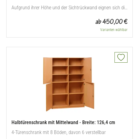
Aufgrund ihrer Höhe und der Sichtrückwand eignen sich die
mittelhohen Schränke auch hervorragend als Raumteiler.
ab 450,00 €
Die besonders stabile Rückwand ist 8 mm stark. H x B:
143,9 x 94,4 cm Lieferbare Tiefen: 40, 50, 60 cm
Varianten wählbar
Halbtürenschrank mit Mittelwand - Breite: 126,4 cm
4-Türenschrank mit 8 Böden, davon 6 verstellbar