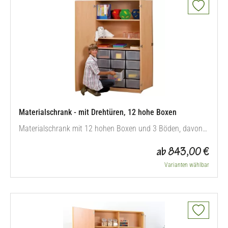
Materialschrank - mit Drehtüren, 12 hohe Boxen
Materialschrank mit 12 hohen Boxen und 3 Böden, davon
sind 2 verstellbar. Viel Stauraum für mehr Übersicht.
ab 843,00 €
Außenmaße H x B: 190 x 94,4 cm • 19 mm Rückwand •
®
variable Böden • Sicherheitsschloss • 12 Boxen Flexeo
-
Varianten wählbar
Qualitätsmerkmale Boxenmaße Innenmaße H x B x T: Hohe
Box: 17,5 x 24,5 x 35 cm