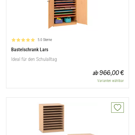
Bewertung: 5.0 von 5
5.0 Sterne
Bastelschrank Lars
Ideal für den Schulalltag
ab 966,00 €
Varianten wählbar