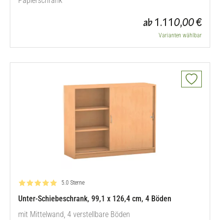
Papierschrank
ab 1.110,00 €
Varianten wählbar
Bewertung: 5.0 von 5
5.0 Sterne
Unter-Schiebeschrank, 99,1 x 126,4 cm, 4 Böden
mit Mittelwand, 4 verstellbare Böden