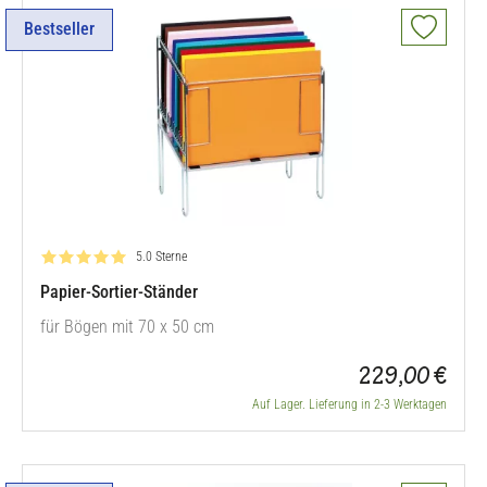
Bestseller
Bewertung: 5.0 von 5
5.0 Sterne
Papier-Sortier-Ständer
für Bögen mit 70 x 50 cm
229,00 €
Auf Lager. Lieferung in 2-3 Werktagen