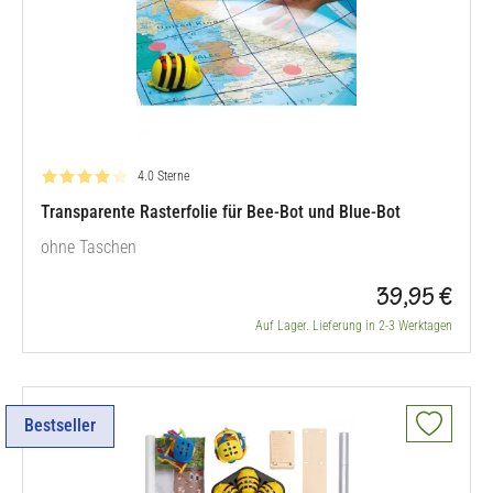
Bewertung: 4.0 von 5
4.0 Sterne
Transparente Rasterfolie für Bee-Bot und Blue-Bot
ohne Taschen
39,95 €
Auf Lager. Lieferung in 2-3 Werktagen
Bestseller