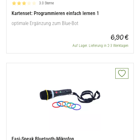
Bewertung: 3.0 von 5
3.0 Sterne
Kartenset: Programmieren einfach lernen 1
optimale Ergänzung zum Blue-Bot
6,90 €
Auf Lager. Lieferung in 2-3 Werktagen
Easi-Speak Bluetooth-Mikrofon