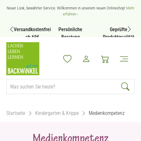
Zum Hauptinhalt springen
Neuer Look, bewährter Service. Willkommen in unserem neuen Onlineshop!
Mehr
erfahren ›
Versandkostenfrei
Persönliche
Geprüfte
ab 69€
Beratung
Produktqualität
Startseite
Kindergarten & Krippe
Medienkompetenz
Medienkompetenz