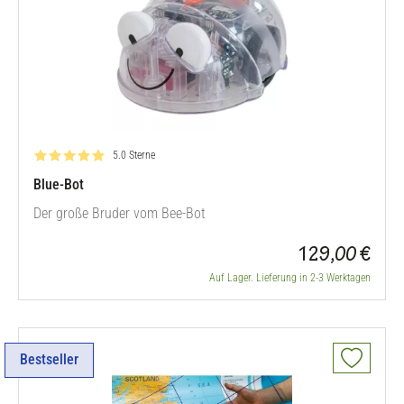
Bewertung: 5.0 von 5
5.0 Sterne
Blue-Bot
Der große Bruder vom Bee-Bot
129,00 €
Auf Lager. Lieferung in 2-3 Werktagen
Bestseller