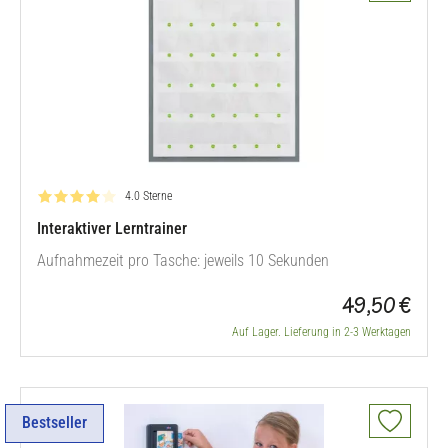
Bewertung: 4.0 von 5
4.0 Sterne
Interaktiver Lerntrainer
Aufnahmezeit pro Tasche: jeweils 10 Sekunden
49,50 €
Auf Lager. Lieferung in 2-3 Werktagen
Bestseller