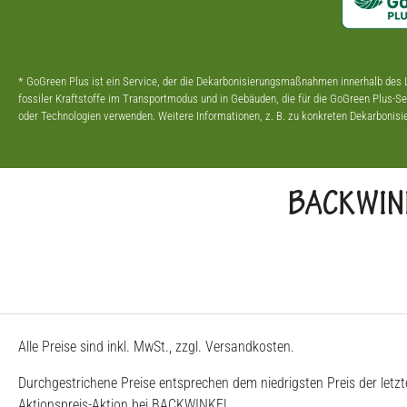
* GoGreen Plus ist ein Service, der die Dekarbonisierungsmaßnahmen innerhalb des L
fossiler Kraftstoffe im Transportmodus und in Gebäuden, die für die GoGreen Plus-Se
oder Technologien verwenden. Weitere Informationen, z. B. zu konkreten Dekarboni
BACKWINK
Alle Preise sind inkl. MwSt., zzgl. Versandkosten.
Durchgestrichene Preise entsprechen dem niedrigsten Preis der letz
Aktionspreis-Aktion bei BACKWINKEL.