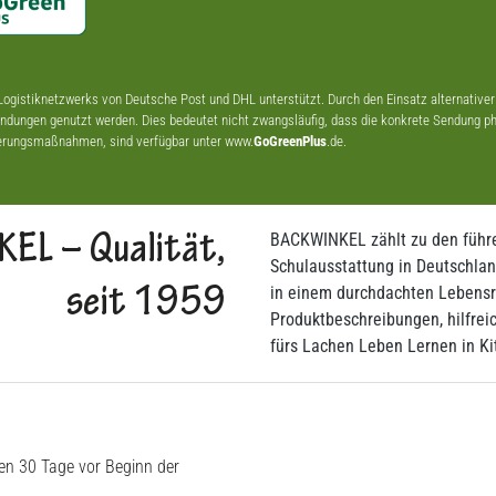
ogistiknetzwerks von Deutsche Post und DHL unterstützt. Durch den Einsatz alternativer
ndungen genutzt werden. Dies bedeutet nicht zwangsläufig, dass die konkrete Sendung phy
sierungsmaßnahmen, sind verfügbar unter www.
GoGreenPlus
.de.
BACKWINKEL zählt zu den führe
EL – Qualität,
Schulausstattung in Deutschlan
in einem durchdachten Lebensr
seit 1959
Produktbeschreibungen, hilfrei
fürs Lachen Leben Lernen in Ki
ten 30 Tage vor Beginn der