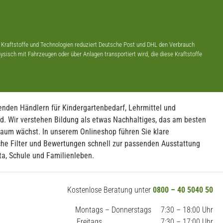
 Kraftstoffe und Technologien reduziert Deutsche Post und DHL den Verbrauch
sisch mit Fahrzeugen oder über Anlagen transportiert wird, die diese Kraftstoffe
nden Händlern für Kindergartenbedarf, Lehrmittel und
d. Wir verstehen Bildung als etwas Nachhaltiges, das am besten
aum wächst. In unserem Onlineshop führen Sie klare
che Filter und Bewertungen schnell zur passenden Ausstattung
ta, Schule und Familienleben.
Kostenlose Beratung unter
0800 – 40 5040 50
Montags – Donnerstags
7:30 – 18:00 Uhr
Freitags
7:30 – 17:00 Uhr