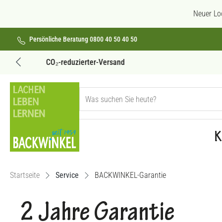
 Hauptinhalt springen
Zur Suche springen
Zur Hauptnavigation springen
Neuer Lo
Persönliche Beratung 0800 40 50 40 50
Versandkostenfrei ab 69€
K
Startseite
Service
BACKWINKEL-Garantie
2 Jahre Garantie