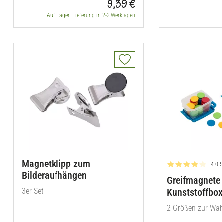
9,39 €
Auf Lager. Lieferung in 2-3 Werktagen
Magnetklipp zum
Bewe
4.0 
Bilderaufhängen
Greifmagnete 
3er-Set
Kunststoffbo
2 Größen zur Wah