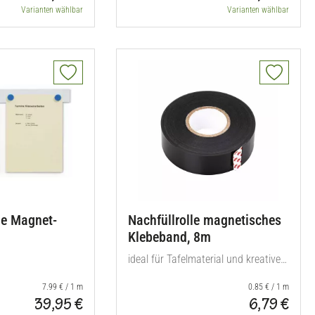
Varianten wählbar
Varianten wählbar
de Magnet-
Nachfüllrolle magnetisches
Klebeband, 8m
ideal für Tafelmaterial und kreative
Projekte
7.99 € / 1 m
0.85 € / 1 m
39,95 €
6,79 €