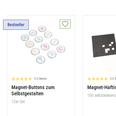
Bestseller
Bewertung: 5.0 von 5
Bewe
5.0 Sterne
5.0 
Magnet-Buttons zum
Magnet-Hafti
Selbstgestalten
100 selbstkleben
12er-Set