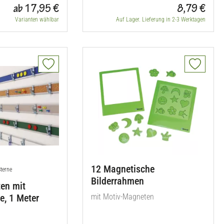
ab 17,95 €
8,79 €
Varianten wählbar
Auf Lager. Lieferung in 2-3 Werktagen
12 Magnetische
rtung: 5.0 von 5
Sterne
Bilderrahmen
en mit
e, 1 Meter
mit Motiv-Magneten