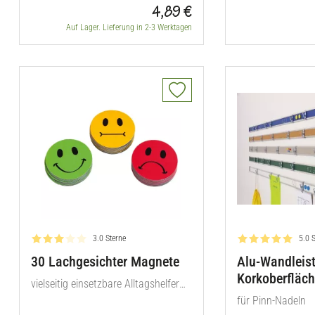
4,89 €
Auf Lager. Lieferung in 2-3 Werktagen
Bewertung: 3.0 von 5
Bewe
3.0 Sterne
5.0 
30 Lachgesichter Magnete
Alu-Wandleist
Korkoberfläch
vielseitig einsetzbare Alltagshelfer
für Ihren Unterricht
für Pinn-Nadeln