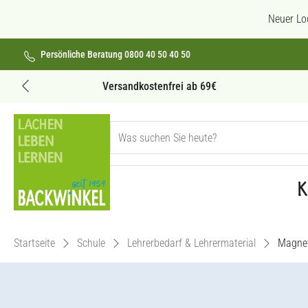
 Hauptinhalt springen
Zur Suche springen
Zur Hauptnavigation springen
Neuer Lo
Persönliche Beratung 0800 40 50 40 50
Versandkostenfrei ab 69€
K
Startseite
Schule
Lehrerbedarf & Lehrermaterial
Magne