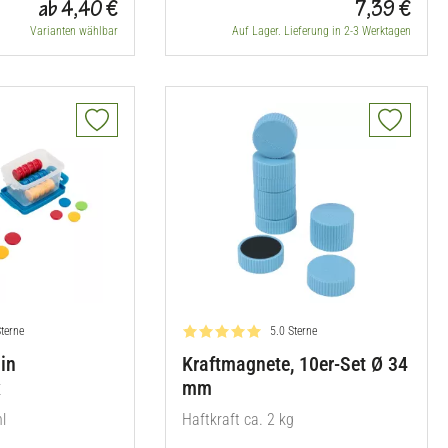
ab 4,40 €
7,39 €
Varianten wählbar
Auf Lager. Lieferung in 2-3 Werktagen
rtung: 4.0 von 5
Bewertung: 5.0 von 5
Sterne
5.0 Sterne
in
Kraftmagnete, 10er-Set Ø 34
x
mm
l
Haftkraft ca. 2 kg