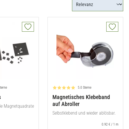
rtung: 5.0 von 5
Bewertung: 5.0 von 5
Sterne
5.0 Sterne
s
Magnetisches Klebeband
auf Abroller
de Magnetquadrate
Selbstklebend und wieder ablösbar.
0.92 € / 1 m