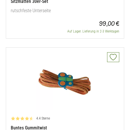
Sitzmatten 30er-Set
rutschfeste Unterseite
99,00 €
Auf Lager. Lieferung in 2-3 Werktagen
Bewertung: 4.4 von 5
4.4 Sterne
Buntes Gummitwist