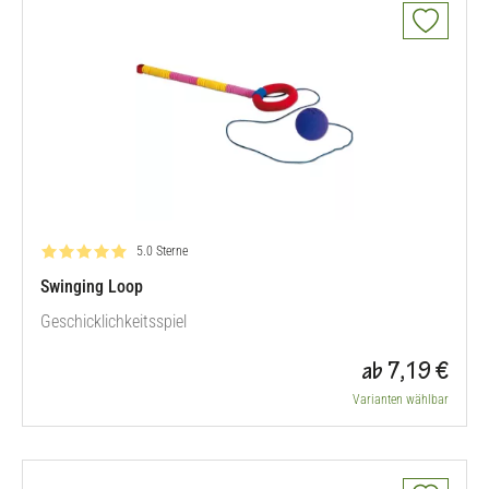
Bewertung: 5.0 von 5
5.0 Sterne
Swinging Loop
Geschicklichkeitsspiel
ab 7,19 €
Varianten wählbar