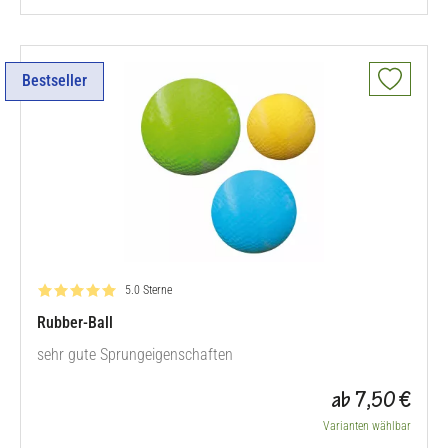
Bestseller
Bewertung: 5.0 von 5
5.0 Sterne
Rubber-Ball
sehr gute Sprungeigenschaften
ab 7,50 €
Varianten wählbar