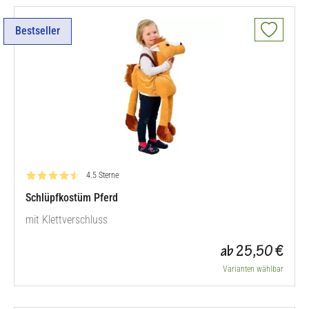
Bestseller
Bewertung: 4.5 von 5
4.5 Sterne
Schlüpfkostüm Pferd
mit Klettverschluss
ab 25,50 €
Varianten wählbar