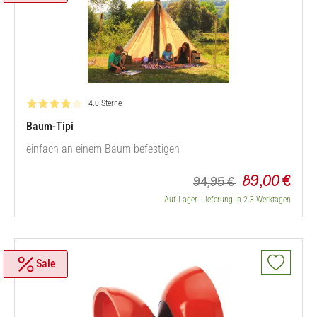
Bewertung: 4.0 von 5
4.0 Sterne
Baum-Tipi
einfach an einem Baum befestigen
89,00 €
94,95 €
Auf Lager. Lieferung in 2-3 Werktagen
Sale