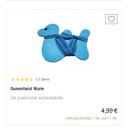
Bewertung: 5.0 von 5
5.0 Sterne
Gummitwist Wurm
mit praktischer Aufwickelhilfe
4,99 €
Lieferung zwischen 7. Okt. und 21. Okt.