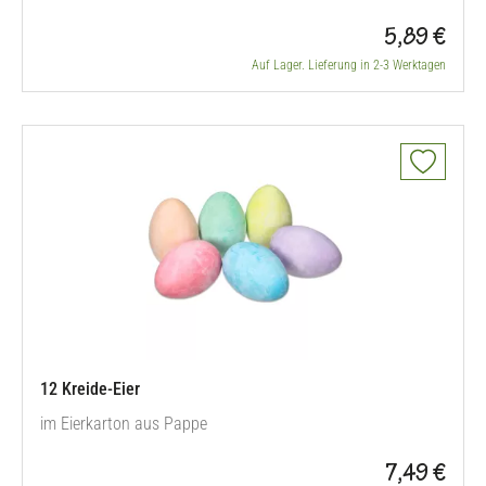
Straßenbesen integrieren Sie Kinder aktiv in alltägliche
5,89 €
Aufgaben im Kindergarten. Schon die Jüngsten fegen stolz
den Gruppenraum, kehren Blätter auf dem Außengelände
Auf Lager. Lieferung in 2-3 Werktagen
oder helfen beim Reinigen des Sandkastenbereichs. Dabei
entwickeln sie…
12 Kreide-Eier
im Eierkarton aus Pappe
7,49 €