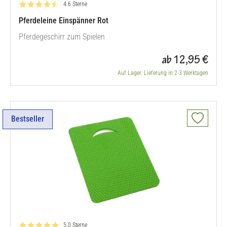
Bewertung: 4.6 von 5
4.6 Sterne
Pferdeleine Einspänner Rot
Pferdegeschirr zum Spielen
ab 12,95 €
Auf Lager. Lieferung in 2-3 Werktagen
Bestseller
Bewertung: 5.0 von 5
5.0 Sterne