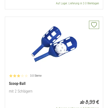
Auf Lager. Lieferung in 2-3 Werktagen
Bewertung: 3.0 von 5
3.0 Sterne
Scoop-Ball
mit 2 Schlägern
ab 8,99 €