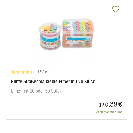
Bewertung: 4.5 von 5
4.5 Sterne
Bunte Straßenmalkreide Eimer mit 20 Stück
Eimer mit 20 oder 50 Stück
ab 5,39 €
Varianten wählbar