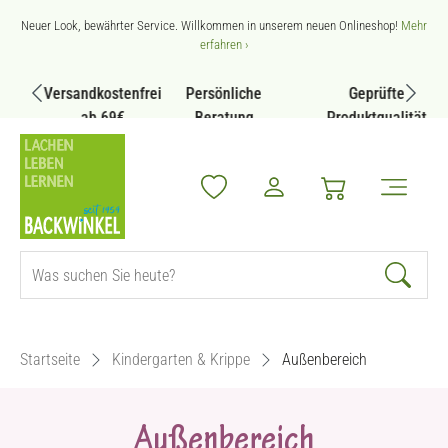
Zum Hauptinhalt springen
Neuer Look, bewährter Service. Willkommen in unserem neuen Onlineshop!
Mehr
erfahren ›
Versandkostenfrei
Persönliche
Geprüfte
ab 69€
Beratung
Produktqualität
Startseite
Kindergarten & Krippe
Außenbereich
Außenbereich