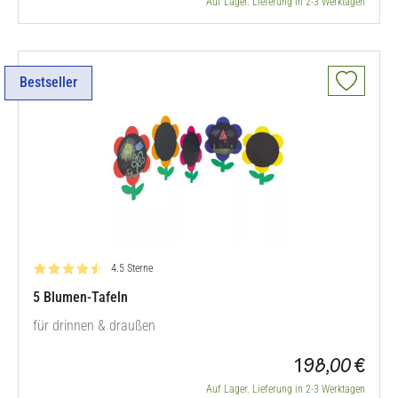
Auf Lager. Lieferung in 2-3 Werktagen
Bestseller
Bewertung: 4.5 von 5
4.5 Sterne
5 Blumen-Tafeln
für drinnen & draußen
198,00 €
Auf Lager. Lieferung in 2-3 Werktagen