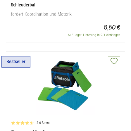
Schleuderball
fördert Koordination und Motorik
6,80 €
Auf Lager. Lieferung in 2-3 Werktagen
Bestseller
Bewertung: 4.6 von 5
4.6 Sterne