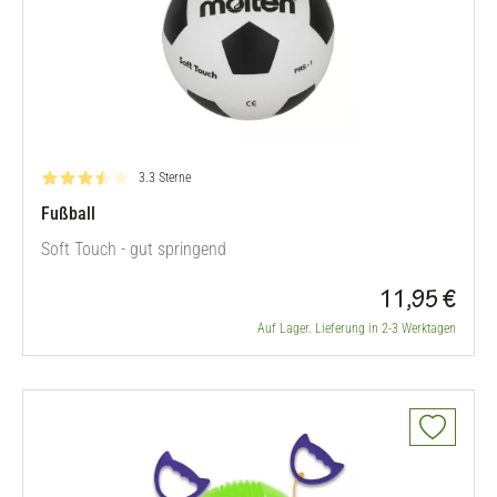
Bewertung: 3.3 von 5
3.3 Sterne
Fußball
Soft Touch - gut springend
11,95 €
Auf Lager. Lieferung in 2-3 Werktagen