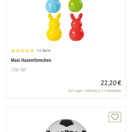
Bewertung: 5.0 von 5
5.0 Sterne
Maxi Hasenförmchen
12er-Set
22,20 €
Auf Lager. Lieferung in 2-3 Werktagen