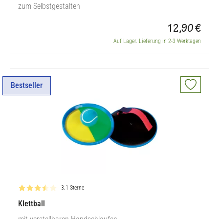
zum Selbstgestalten
12,90 €
Auf Lager. Lieferung in 2-3 Werktagen
Bestseller
Bewertung: 3.1 von 5
3.1 Sterne
Klettball