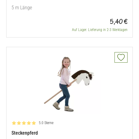
5 m Länge
5,40 €
Auf Lager. Lieferung in 2-3 Werktagen
Bewertung: 5.0 von 5
5.0 Sterne
Steckenpferd