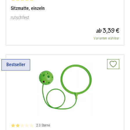
Sitzmatte, einzeln
rutschfest
ab 3,39 €
Varianten wählbar
Bestseller
Bewertung: 2.0 von 5
2.0 Sterne