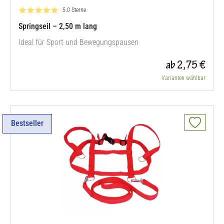
Bewertung: 5.0 von 5
5.0 Sterne
Springseil – 2,50 m lang
Ideal für Sport und Bewegungspausen
ab 2,75 €
Varianten wählbar
Bestseller