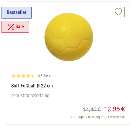
Bestseller
Sale
Bewertung: 4.6 von 5
4.6 Sterne
Soft-Fußball Ø 22 cm
sehr strapazierfähig
12,95 €
14,40 €
Auf Lager. Lieferung in 2-3 Werktagen