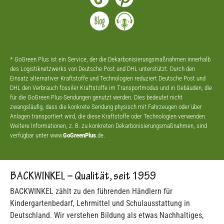
* GoGreen Plus ist ein Service, der die Dekarbonisierungsmaßnahmen innerhalb
des Logistiknetzwerks von Deutsche Post und DHL unterstützt. Durch den
Einsatz alternativer Kraftstoffe und Technologien reduziert Deutsche Post und
DHL den Verbrauch fossiler Kraftstoffe im Transportmodus und in Gebäuden, die
für die GoGreen Plus-Sendungen genutzt werden. Dies bedeutet nicht
zwangsläufig, dass die konkrete Sendung physisch mit Fahrzeugen oder über
Anlagen transportiert wird, die diese Kraftstoffe oder Technologien verwenden.
Weitere Informationen, z. B. zu konkreten Dekarbonisierungsmaßnahmen, sind
verfügbar unter www.
GoGreenPlus
.de.
BACKWINKEL – Qualität, seit 1959
BACKWINKEL zählt zu den führenden Händlern für
Kindergartenbedarf, Lehrmittel und Schulausstattung in
Deutschland. Wir verstehen Bildung als etwas Nachhaltiges,