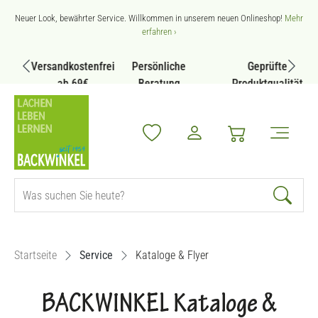
Zum Hauptinhalt springen
Neuer Look, bewährter Service. Willkommen in unserem neuen Onlineshop!
Mehr
erfahren ›
Versandkostenfrei
Persönliche
Geprüfte
ab 69€
Beratung
Produktqualität
Startseite
Service
Kataloge & Flyer
BACKWINKEL Kataloge &