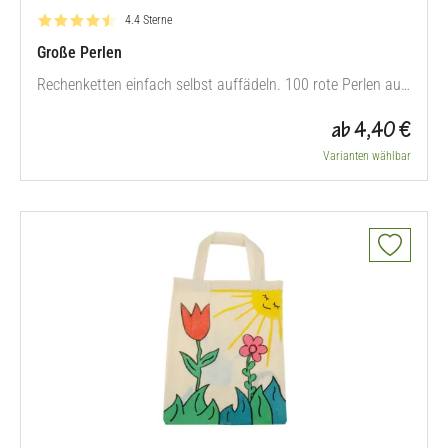
Bewertung: 4.4 von 5
4.4 Sterne
Große Perlen
Rechenketten einfach selbst auffädeln. 100 rote Perlen aus
Kunststoff, Ø 11 mm, Bohrung: 3 mm, im Beutel
ab 4,40 €
Varianten wählbar