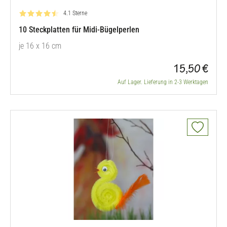
Bewertung: 4.1 von 5
4.1 Sterne
10 Steckplatten für Midi-Bügelperlen
je 16 x 16 cm
15,50 €
Auf Lager. Lieferung in 2-3 Werktagen