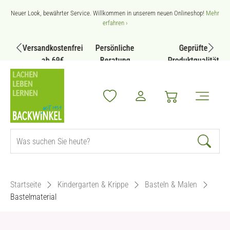
Zum Hauptinhalt springen
Neuer Look, bewährter Service. Willkommen in unserem neuen Onlineshop!
Mehr
erfahren ›
Versandkostenfrei
Persönliche
Geprüfte
ab 69€
Beratung
Produktqualität
Startseite
Kindergarten & Krippe
Basteln & Malen
Bastelmaterial