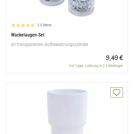
Bewertung: 5.0 von 5
5.0 Sterne
Wackelaugen-Set
im transparenten Aufbewahrungszylinder
9,49 €
Auf Lager. Lieferung in 2-3 Werktagen