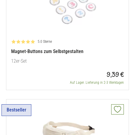
Bewertung: 5.0 von 5
5.0 Sterne
Magnet-Buttons zum Selbstgestalten
12er-Set
9,39 €
Auf Lager. Lieferung in 2-3 Werktagen
Bestseller