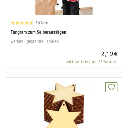
Bewertung: 5.0 von 5
5.0 Sterne
Tangram zum Selberaussägen
werken - gestalten - spielen
2,10 €
Auf Lager. Lieferung in 2-3 Werktagen