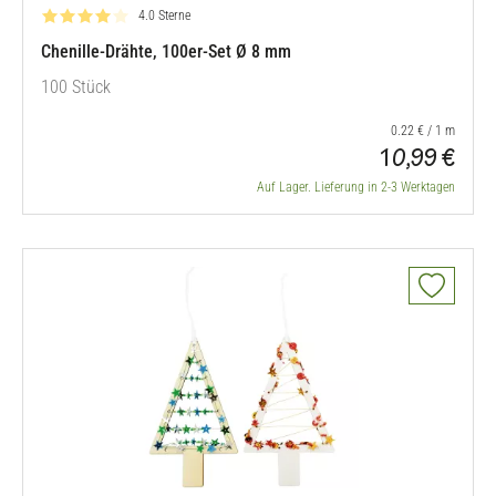
Bewertung: 4.0 von 5
4.0 Sterne
Chenille-Drähte, 100er-Set Ø 8 mm
100 Stück
0.22 € / 1 m
10,99 €
Auf Lager. Lieferung in 2-3 Werktagen