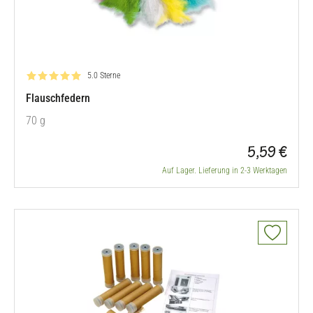
Bewertung: 5.0 von 5
5.0 Sterne
Flauschfedern
70 g
5,59 €
Auf Lager. Lieferung in 2-3 Werktagen