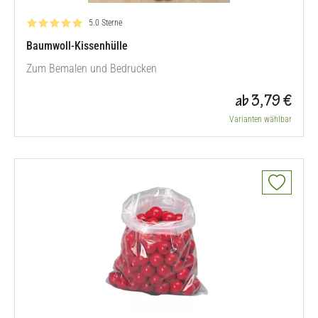
Bewertung: 5.0 von 5
5.0 Sterne
Baumwoll-Kissenhülle
Zum Bemalen und Bedrucken
ab 3,79 €
Varianten wählbar