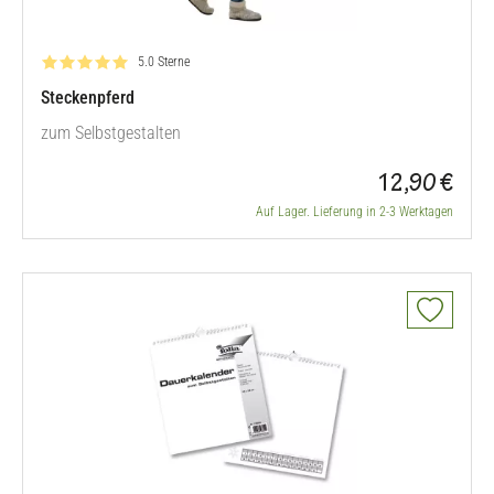
Bewertung: 5.0 von 5
5.0 Sterne
Steckenpferd
zum Selbstgestalten
12,90 €
Auf Lager. Lieferung in 2-3 Werktagen