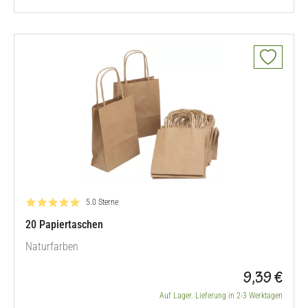
Bewertung: 5.0 von 5
5.0 Sterne
20 Papiertaschen
Naturfarben
9,39 €
Auf Lager. Lieferung in 2-3 Werktagen