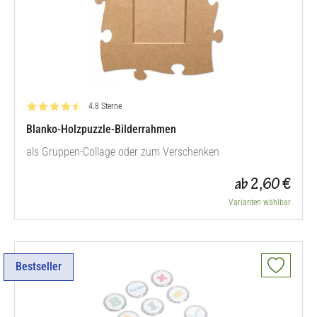
Bewertung: 4.8 von 5
4.8 Sterne
Blanko-Holzpuzzle-Bilderrahmen
als Gruppen-Collage oder zum Verschenken
ab 2,60 €
Varianten wählbar
Bestseller