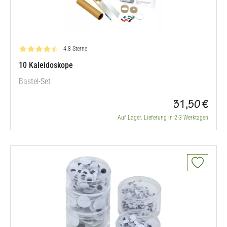
Bewertung: 4.8 von 5
4.8 Sterne
10 Kaleidoskope
Bastel-Set
31,50 €
Auf Lager. Lieferung in 2-3 Werktagen