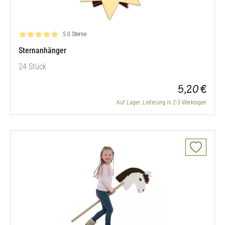
Bewertung: 5.0 von 5
5.0 Sterne
Sternanhänger
24 Stück
5,20 €
Auf Lager. Lieferung in 2-3 Werktagen