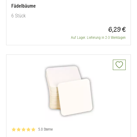
Fädelbäume
6 Stück
6,29 €
Auf Lager. Lieferung in 2-3 Werktagen
Bewertung: 5.0 von 5
5.0 Sterne