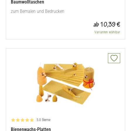
Baumwolltaschen
zum Bemalen und Bedrucken
ab 10,39 €
Varianten wählbar
Bewertung: 5.0 von 5
5.0 Sterne
Bienenwachs-Platten