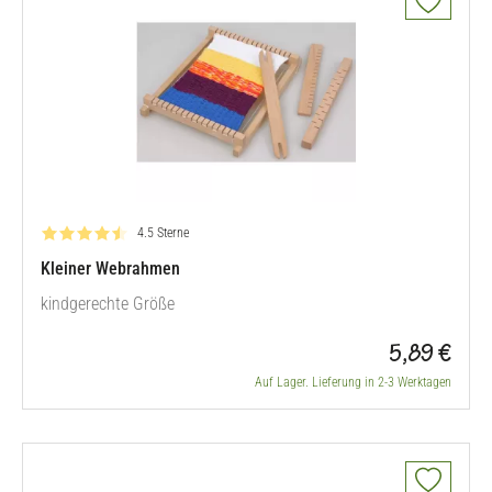
Bewertung: 4.5 von 5
4.5 Sterne
Kleiner Webrahmen
kindgerechte Größe
5,89 €
Auf Lager. Lieferung in 2-3 Werktagen