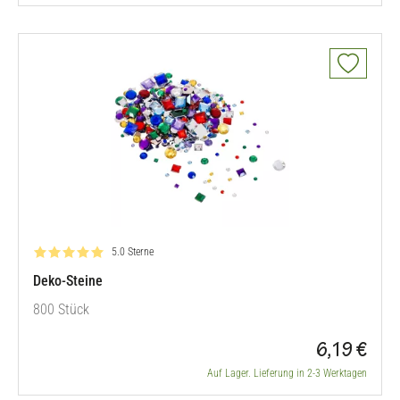
Bewertung: 5.0 von 5
5.0 Sterne
Deko-Steine
800 Stück
6,19 €
Auf Lager. Lieferung in 2-3 Werktagen