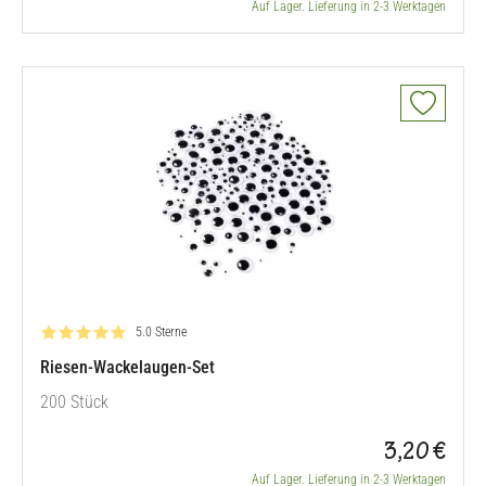
Auf Lager. Lieferung in 2-3 Werktagen
Bewertung: 5.0 von 5
5.0 Sterne
Riesen-Wackelaugen-Set
200 Stück
3,20 €
Auf Lager. Lieferung in 2-3 Werktagen