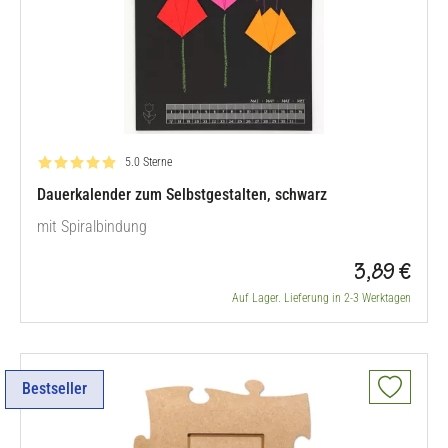
Bewertung: 5.0 von 5
5.0 Sterne
Dauerkalender zum Selbstgestalten, schwarz
mit Spiralbindung
3,89 €
Auf Lager. Lieferung in 2-3 Werktagen
Bestseller