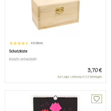
Bewertung: 4.8 von 5
4.8 Sterne
Schatzkiste
kreativ entwickeln
3,70 €
Auf Lager. Lieferung in 2-3 Werktagen