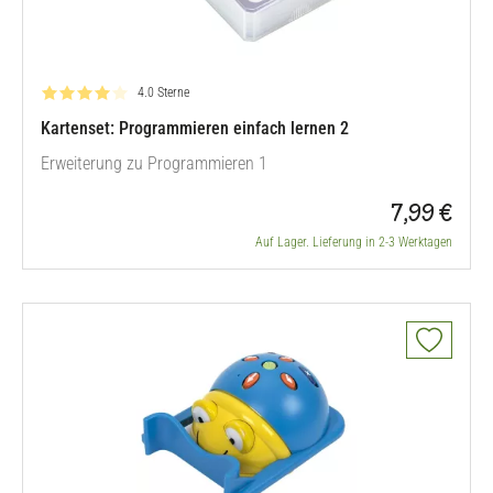
Bewertung: 4.0 von 5
4.0 Sterne
Kartenset: Programmieren einfach lernen 2
Erweiterung zu Programmieren 1
7,99 €
Auf Lager. Lieferung in 2-3 Werktagen