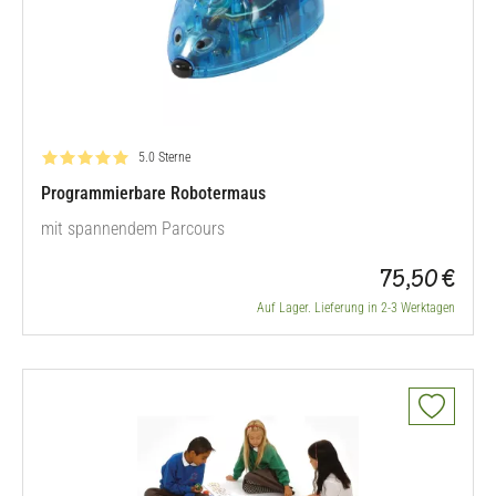
Bewertung: 5.0 von 5
5.0 Sterne
Programmierbare Robotermaus
mit spannendem Parcours
75,50 €
Auf Lager. Lieferung in 2-3 Werktagen