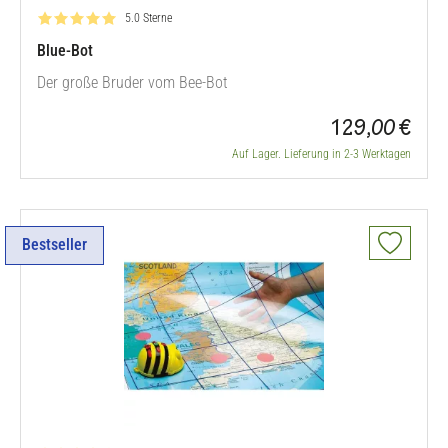
Bewertung: 5.0 von 5
5.0 Sterne
Blue-Bot
Der große Bruder vom Bee-Bot
129,00 €
Auf Lager. Lieferung in 2-3 Werktagen
Bestseller