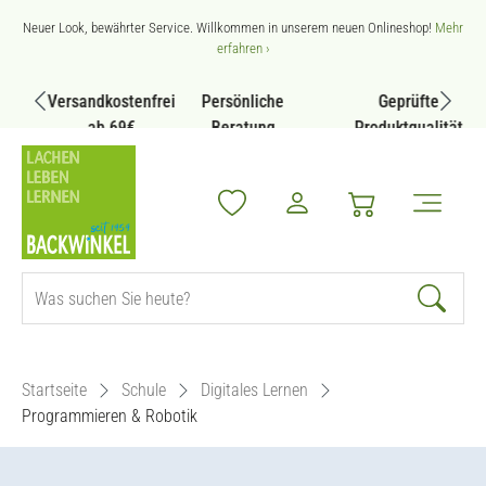
Zum Hauptinhalt springen
Neuer Look, bewährter Service. Willkommen in unserem neuen Onlineshop!
Mehr
erfahren ›
Versandkostenfrei
Persönliche
Geprüfte
ab 69€
Beratung
Produktqualität
Startseite
Schule
Digitales Lernen
Programmieren & Robotik