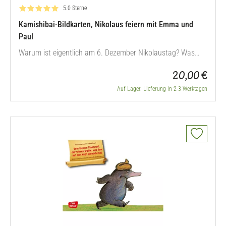
Bewertung: 5.0 von 5
5.0 Sterne
Kamishibai-Bildkarten, Nikolaus feiern mit Emma und
Paul
Warum ist eigentlich am 6. Dezember Nikolaustag? Was
feiern wir da und wieso trägt der Mann so eine komische
20,00 €
Mütze und einen Krummstab? Muss man Angst vor ihm
haben und warum bekommt man Geschenke? Was es mit
Auf Lager. Lieferung in 2-3 Werktagen
dem Nikolausfest auf sich hat, erfahren wissbegierige
Kinder anhand dieser Bildfolge mit…