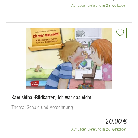
Bildkarten erfahren die Zuhörer, warum Maria und Josef in
Auf Lager. Lieferung in 2-3 Werktagen
die Stadt Bethlehem reisen, wieso die Reise so beschwerlich
ist, weshalb die…
Kamishibai-Bildkarten, Ich war das nicht!
Thema: Schuld und Versöhnung
20,00 €
Auf Lager. Lieferung in 2-3 Werktagen