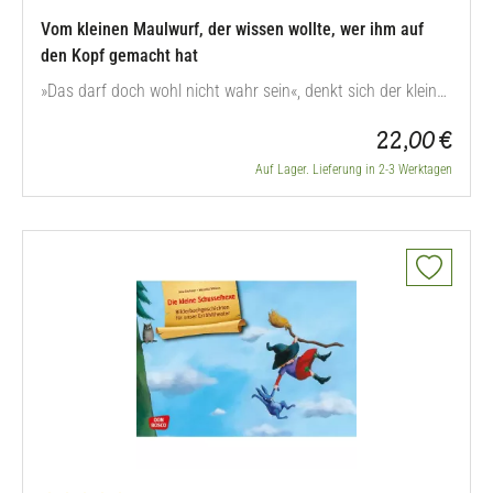
Vom kleinen Maulwurf, der wissen wollte, wer ihm auf
den Kopf gemacht hat
»Das darf doch wohl nicht wahr sein«, denkt sich der kleine
Maulwurf, als er plötzlich feststellt, dass ihm jemand auf
22,00 €
den Kopf gemacht hat. Und dann will er wissen, wer das
getan hat. Wen er auf seiner Entlarvungstour so alles trifft,
Auf Lager. Lieferung in 2-3 Werktagen
wie er dem Täter auf die Schliche kommt und wie der
Maulwurf es…