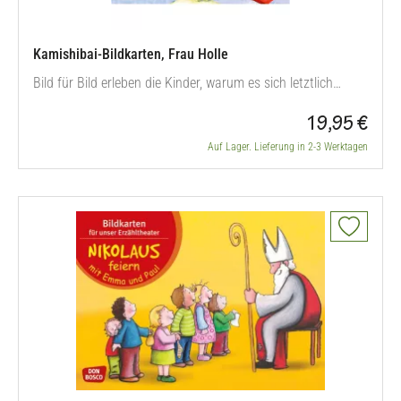
Kamishibai-Bildkarten, Frau Holle
Bild für Bild erleben die Kinder, warum es sich letztlich
immer mehr lohnt, fleißig anstatt faul zu sein. In welchem
19,95 €
Zusammenhang dabei eine Spindel, ein Brot und
insbesondere aufgeschüttelte Betten stehen und was es
Auf Lager. Lieferung in 2-3 Werktagen
mit der Gold- und der Pech-Marie auf sich hat, erfahren die
Kinder auf spannende…