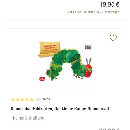
19,95 €
Auf Lager. Lieferung in 2-3 Werktagen
Bewertung: 5.0 von 5
5.0 Sterne
Kamishibai-Bildkarten, Die kleine Raupe Nimmersatt
Thema: Entfaltung