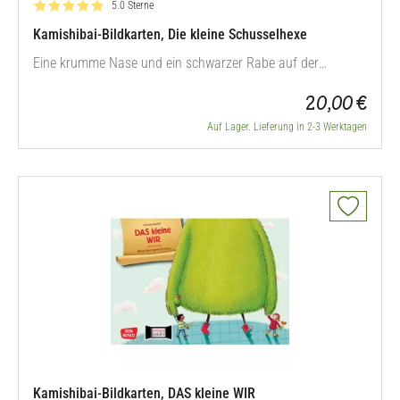
Bewertung: 5.0 von 5
5.0 Sterne
Kamishibai-Bildkarten, Die kleine Schusselhexe
Eine krumme Nase und ein schwarzer Rabe auf der
Schulter gehören einfach zum anständigen
20,00 €
Erscheinungsbild einer ordentlichen Hexe. Nicht so bei der
kleinen Schusselhexe. Denn dummerweise zeichnet sie sich
Auf Lager. Lieferung in 2-3 Werktagen
eher durch ihre Schusseligkeit als durch ihr angepasstes
Äußeres aus. Dieser Schusseligkeit…
Kamishibai-Bildkarten, DAS kleine WIR