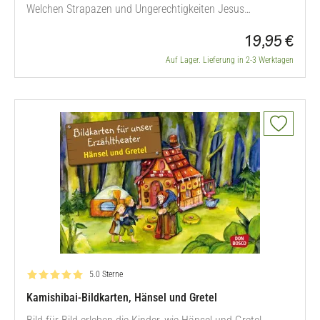
Welchen Strapazen und Ungerechtigkeiten Jesus
ausgesetzt war und unter welch schrecklichen Umständen
19,95 €
er umgebracht wurde, erarbeiten sich die Kinder mit den
kindgerecht illustrierten Bildkarten fürs Kamishibai. Nach
Auf Lager. Lieferung in 2-3 Werktagen
dem Markus- und Johannes-Evangelium. Altersempfehlung:
3 – 8 Jahre 12 Bildkarten…
Bewertung: 5.0 von 5
5.0 Sterne
Kamishibai-Bildkarten, Hänsel und Gretel