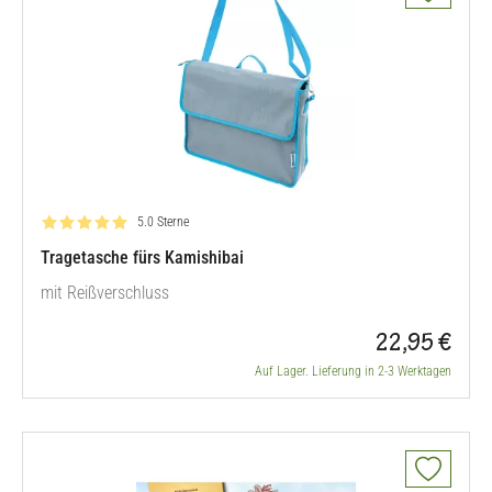
Bewertung: 5.0 von 5
5.0 Sterne
Tragetasche fürs Kamishibai
mit Reißverschluss
22,95 €
Auf Lager. Lieferung in 2-3 Werktagen