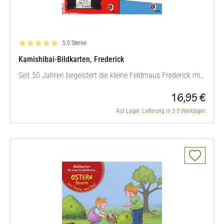
Bewertung: 5.0 von 5
5.0 Sterne
Kamishibai-Bildkarten, Frederick
Seit 50 Jahren begeistert die kleine Feldmaus Frederick mit
seiner erstaunlichen Weisheit Groß und Klein. Jetzt erleben
16,95 €
die Kinder Bildkarte für Bildkarte, warum es unglaublich
wichtig ist, nicht nur materielle Vorräte und Essen
Auf Lager. Lieferung in 2-3 Werktagen
anzulegen, sondern auch Futter für die Seele. Denn auch
die Seele…