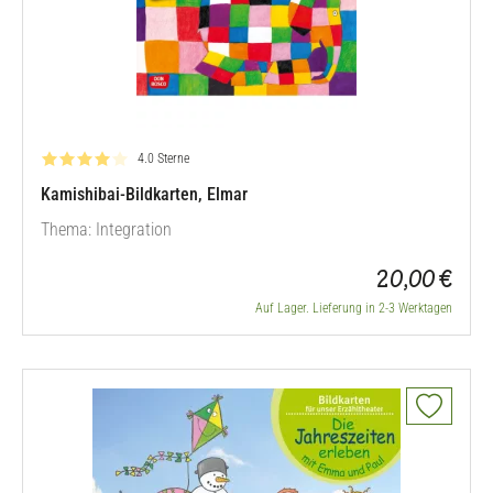
Bewertung: 4.0 von 5
4.0 Sterne
Kamishibai-Bildkarten, Elmar
Thema: Integration
20,00 €
Auf Lager. Lieferung in 2-3 Werktagen