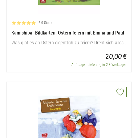
Bewertung: 5.0 von 5
5.0 Sterne
Kamishibai-Bildkarten, Ostern feiern mit Emma und Paul
Was gibt es an Ostern eigentlich zu feiern? Dreht sich alles
ums Suchen und den Osterhasen? Schon die Allerkleinsten
20,00 €
wollen wissen, was hinter dem Fest steckt, das auch im
Kindergarten geplant und vorbereitet wird. Mit den
Auf Lager. Lieferung in 2-3 Werktagen
Bildkarten erfahren die Kinder das alles innerhalb der
Rahmengeschichte um…