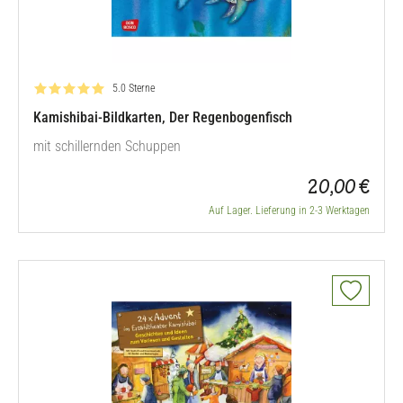
Bewertung: 5.0 von 5
5.0 Sterne
Kamishibai-Bildkarten, Der Regenbogenfisch
mit schillernden Schuppen
20,00 €
Auf Lager. Lieferung in 2-3 Werktagen