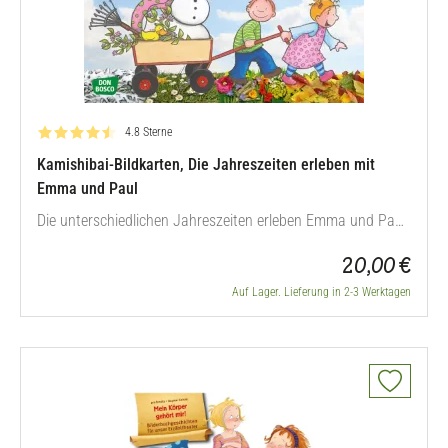
Bewertung: 4.8 von 5
4.8 Sterne
Kamishibai-Bildkarten, Die Jahreszeiten erleben mit
Emma und Paul
Die unterschiedlichen Jahreszeiten erleben Emma und Paul
genau wie Ihre Kinder draußen beim Spielen in der Natur.
20,00 €
Sie freuen sich im Frühjahr über die ersten Wiesenblumen,
planschen im Sommer im Wasser, spielen im Herbst im
Auf Lager. Lieferung in 2-3 Werktagen
Laub und machen im Winter lustige Schneeballschlachten.
Die Kinder gehen…