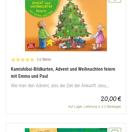
Bewertung: 5.0 von 5
5.0 Sterne
Kamishibai-Bildkarten, Advent und Weihnachten feiern
mit Emma und Paul
Wie man den Advent, also die Zeit der Ankunft Jesu,
gemütlich und schön gestaltet, erfahren die Kinder in der
20,00 €
Bildkarten-Geschichte um Emma und Paul. Die Zuhörer
erfahren so, welche Bräuche es im Advent und zu
Auf Lager. Lieferung in 2-3 Werktagen
Weihnachten gibt. Gemeinsam mit Emma und Paul backen
sie Plätzchen, basteln einen…