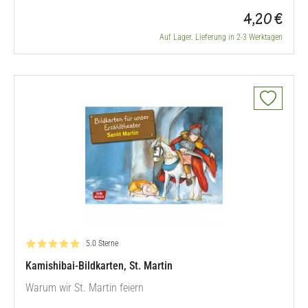
4,20 €
Auf Lager. Lieferung in 2-3 Werktagen
Bewertung: 5.0 von 5
5.0 Sterne
Kamishibai-Bildkarten, St. Martin
Warum wir St. Martin feiern