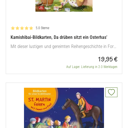
Bewertung: 5.0 von 5
5.0 Sterne
Kamishibai-Bildkarten, Da drüben sitzt ein Osterhas’
Mit dieser lustigen und gereimten Reihengeschichte in Form
von Bildkarten lernen die Kinder die umgekehrte
19,95 €
Zahlenabfolge und viele Tiere kennen. Denn der Osterhase
hat zu Beginn zehn großartig bemalte Ostereier in seinem
Auf Lager. Lieferung in 2-3 Werktagen
Körbchen. Jedem Tier, dem er begegnet, schenkt er eins,
sodass schlussendlich…