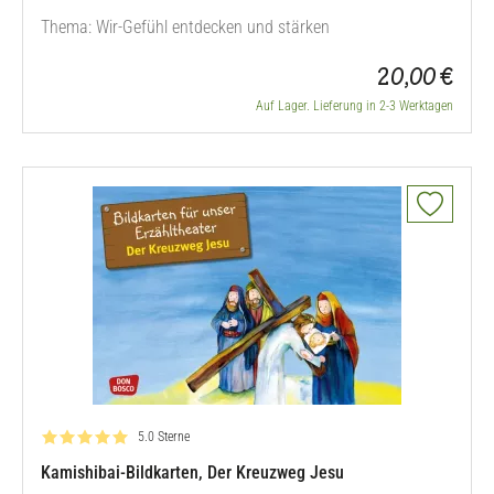
Thema: Wir-Gefühl entdecken und stärken
20,00 €
Auf Lager. Lieferung in 2-3 Werktagen
Bewertung: 5.0 von 5
5.0 Sterne
Kamishibai-Bildkarten, Der Kreuzweg Jesu