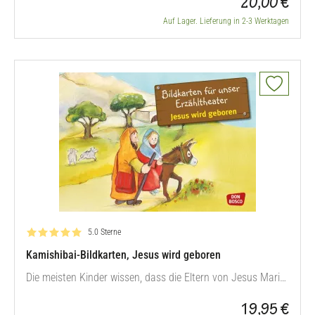
20,00 €
Auf Lager. Lieferung in 2-3 Werktagen
Bewertung: 5.0 von 5
5.0 Sterne
Kamishibai-Bildkarten, Jesus wird geboren
Die meisten Kinder wissen, dass die Eltern von Jesus Maria
und Josef hießen, und dass ein Engel den Menschen
19,95 €
erzählt hat, dass Jesus geboren wurde. Mit diesen