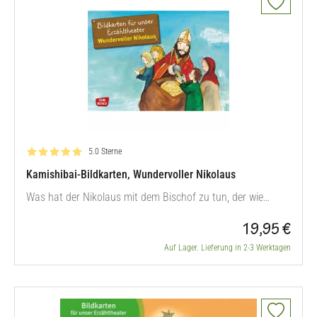
Bewertung: 5.0 von 5
5.0 Sterne
Kamishibai-Bildkarten, Wundervoller Nikolaus
Was hat der Nikolaus mit dem Bischof zu tun, der wie
durch ein Wunder eine Hungersnot abgewendet hat? Diese
19,95 €
Bildkarten bringen den Kindern das Leben und Wirken des
wundervollen Bischofs Nikolaus näher. 12 Bildkarten, mit
Auf Lager. Lieferung in 2-3 Werktagen
Textvorlage, DIN A3, fester 300 g-Karton TIPP: Sie wollen
wissen, was genau…