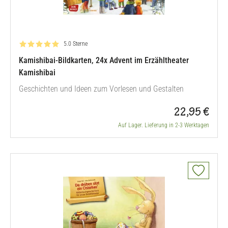
Bewertung: 5.0 von 5
5.0 Sterne
Kamishibai-Bildkarten, 24x Advent im Erzähltheater
Kamishibai
Geschichten und Ideen zum Vorlesen und Gestalten
22,95 €
Auf Lager. Lieferung in 2-3 Werktagen