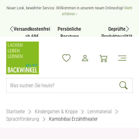
Zum Hauptinhalt springen
Neuer Look, bewährter Service. Willkommen in unserem neuen Onlineshop!
Mehr
erfahren ›
Versandkostenfrei
Persönliche
Geprüfte
ab 69€
Beratung
Produktqualität
Startseite
Kindergarten & Krippe
Lernmaterial
Sprachförderung
Kamishibai Erzähltheater