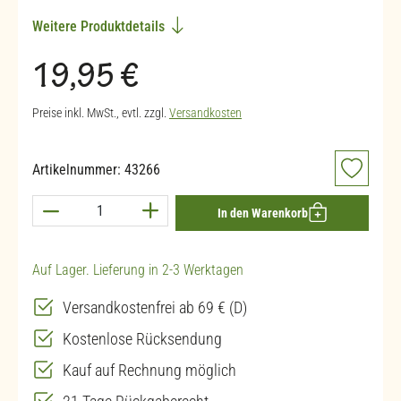
Weitere Produktdetails
Regulärer Preis:
19,95 €
Preise inkl. MwSt., evtl. zzgl.
Versandkosten
Artikelnummer:
43266
Produkt Anzahl: Gib den gewünschten Wert ein 
In den Warenkorb
Auf Lager. Lieferung in 2-3 Werktagen
Versandkostenfrei ab 69 € (D)
Kostenlose Rücksendung
Kauf auf Rechnung möglich