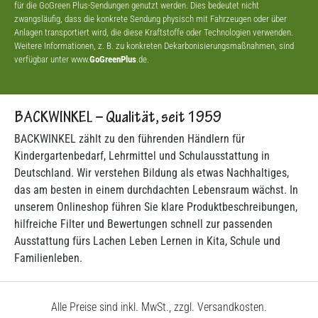
für die GoGreen Plus-Sendungen genutzt werden. Dies bedeutet nicht
zwangsläufig, dass die konkrete Sendung physisch mit Fahrzeugen oder über
Anlagen transportiert wird, die diese Kraftstoffe oder Technologien verwenden.
Weitere Informationen, z. B. zu konkreten Dekarbonisierungsmaßnahmen, sind
verfügbar unter www.
GoGreenPlus
.de.
BACKWINKEL – Qualität, seit 1959
BACKWINKEL zählt zu den führenden Händlern für
Kindergartenbedarf, Lehrmittel und Schulausstattung in
Deutschland. Wir verstehen Bildung als etwas Nachhaltiges,
das am besten in einem durchdachten Lebensraum wächst. In
unserem Onlineshop führen Sie klare Produktbeschreibungen,
hilfreiche Filter und Bewertungen schnell zur passenden
Ausstattung fürs Lachen Leben Lernen in Kita, Schule und
Familienleben.
Alle Preise sind inkl. MwSt., zzgl. Versandkosten.