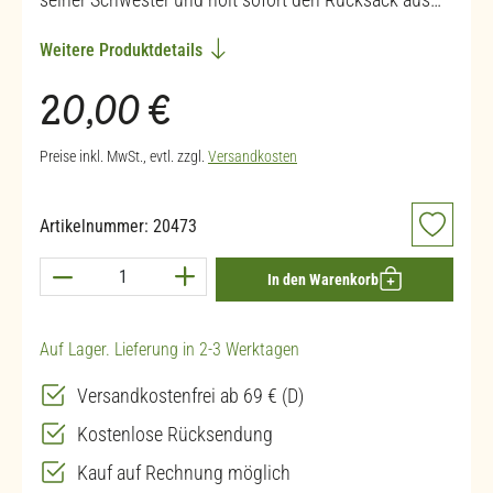
Weitere Produktdetails
Regulärer Preis:
20,00 €
Preise inkl. MwSt., evtl. zzgl.
Versandkosten
Artikelnummer:
20473
Produkt Anzahl: Gib den gewünschten Wert ein 
In den Warenkorb
Auf Lager. Lieferung in 2-3 Werktagen
Versandkostenfrei ab 69 € (D)
Kostenlose Rücksendung
Kauf auf Rechnung möglich