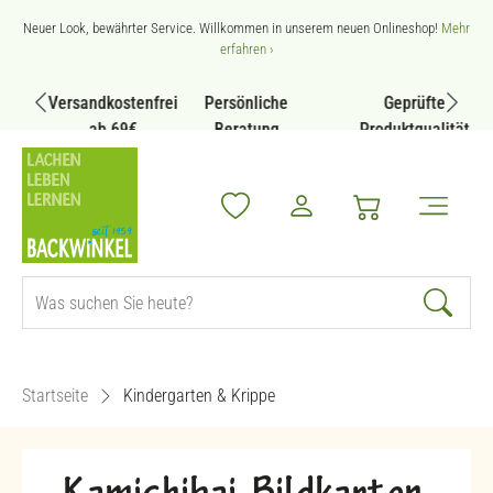
Zum Hauptinhalt springen
Neuer Look, bewährter Service. Willkommen in unserem neuen Onlineshop!
Mehr
erfahren ›
Versandkostenfrei
Persönliche
Geprüfte
ab 69€
Beratung
Produktqualität
Startseite
Kindergarten & Krippe