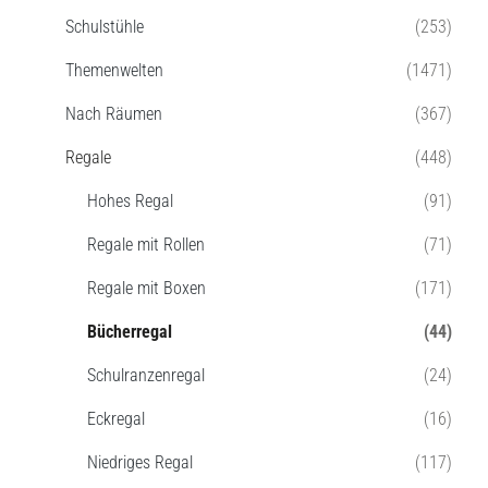
Schulstühle
(253)
Themenwelten
(1471)
Nach Räumen
(367)
Regale
(448)
Hohes Regal
(91)
Regale mit Rollen
(71)
Regale mit Boxen
(171)
Bücherregal
(44)
Schulranzenregal
(24)
Eckregal
(16)
Niedriges Regal
(117)