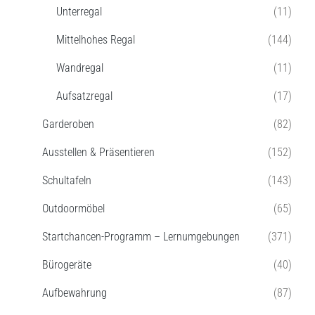
Unterregal
(11)
Mittelhohes Regal
(144)
Wandregal
(11)
Aufsatzregal
(17)
Garderoben
(82)
Ausstellen & Präsentieren
(152)
Schultafeln
(143)
Outdoormöbel
(65)
Startchancen-Programm – Lernumgebungen
(371)
Bürogeräte
(40)
Aufbewahrung
(87)