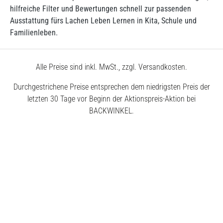
hilfreiche Filter und Bewertungen schnell zur passenden
Ausstattung fürs Lachen Leben Lernen in Kita, Schule und
Familienleben.
Alle Preise sind inkl. MwSt., zzgl. Versandkosten.
Durchgestrichene Preise entsprechen dem niedrigsten Preis der
letzten 30 Tage vor Beginn der Aktionspreis-Aktion bei
BACKWINKEL.
© 2026 BACKWINKEL GmbH
Kostenlose Beratung unter
0800 – 40 5040 50
Montags – Donnerstags
7:30 – 18:00 Uhr
Freitags
7:30 – 17:00 Uhr
Impressum
AGB