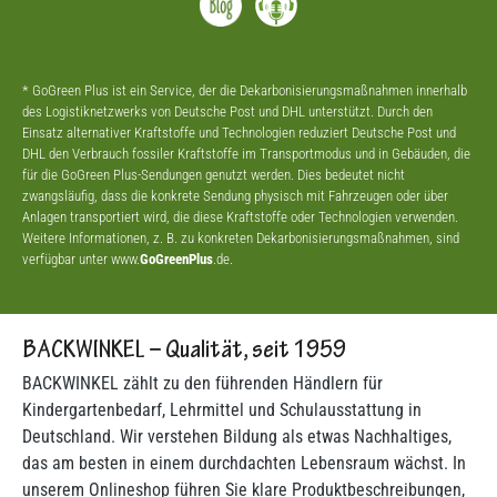
* GoGreen Plus ist ein Service, der die Dekarbonisierungsmaßnahmen innerhalb
des Logistiknetzwerks von Deutsche Post und DHL unterstützt. Durch den
Einsatz alternativer Kraftstoffe und Technologien reduziert Deutsche Post und
DHL den Verbrauch fossiler Kraftstoffe im Transportmodus und in Gebäuden, die
für die GoGreen Plus-Sendungen genutzt werden. Dies bedeutet nicht
zwangsläufig, dass die konkrete Sendung physisch mit Fahrzeugen oder über
Anlagen transportiert wird, die diese Kraftstoffe oder Technologien verwenden.
Weitere Informationen, z. B. zu konkreten Dekarbonisierungsmaßnahmen, sind
verfügbar unter www.
GoGreenPlus
.de.
BACKWINKEL – Qualität, seit 1959
BACKWINKEL zählt zu den führenden Händlern für
Kindergartenbedarf, Lehrmittel und Schulausstattung in
Deutschland. Wir verstehen Bildung als etwas Nachhaltiges,
das am besten in einem durchdachten Lebensraum wächst. In
unserem Onlineshop führen Sie klare Produktbeschreibungen,