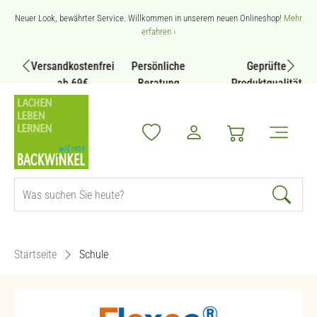
Zum Hauptinhalt springen
Neuer Look, bewährter Service. Willkommen in unserem neuen Onlineshop!
Mehr
erfahren ›
Versandkostenfrei
Persönliche
Geprüfte
ab 69€
Beratung
Produktqualität
Startseite
Schule