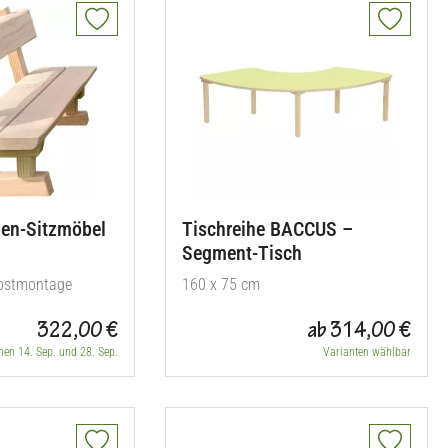
pen-Sitzmöbel
Tischreihe BACCUS –
Segment-Tisch
lbstmontage
160 x 75 cm
322,00 €
ab 314,00 €
hen 14. Sep. und 28. Sep.
Varianten wählbar