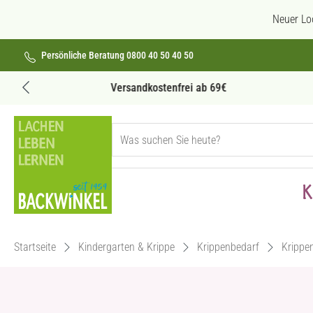
 Hauptinhalt springen
Zur Suche springen
Zur Hauptnavigation springen
Neuer Lo
Persönliche Beratung 0800 40 50 40 50
Versandkostenfrei ab 69€
K
Startseite
Kindergarten & Krippe
Krippenbedarf
Krippe