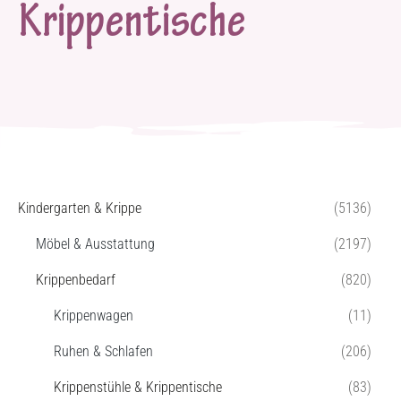
Krippentische
Kindergarten & Krippe
(5136)
Möbel & Ausstattung
(2197)
Krippenbedarf
(820)
Krippenwagen
(11)
Ruhen & Schlafen
(206)
Krippenstühle & Krippentische
(83)