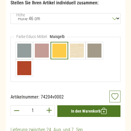
Stellen Sie Ihren Artikel individuell zusammen:
auswählen
Höhe
Farbe Educo Möbel:
Maisgelb
Fjordgrün
Altrosa
Maisgelb
Birke
Steingrau
Indischrot
Artikelnummer:
74204v0002
Produkt Anzahl: Gib den gewünschten Wert ein 
In den Warenkorb
Lieferung zwischen 24. Aug. und 7. Sep.