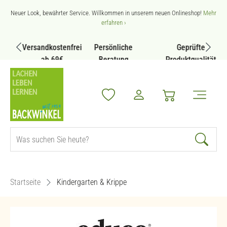
Zum Hauptinhalt springen
Neuer Look, bewährter Service. Willkommen in unserem neuen Onlineshop!
Mehr
erfahren ›
Versandkostenfrei
Persönliche
Geprüfte
ab 69€
Beratung
Produktqualität
Startseite
Kindergarten & Krippe