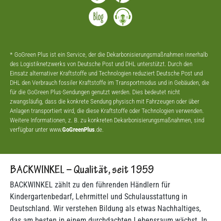
* GoGreen Plus ist ein Service, der die Dekarbonisierungsmaßnahmen innerhalb
des Logistiknetzwerks von Deutsche Post und DHL unterstützt. Durch den
Einsatz alternativer Kraftstoffe und Technologien reduziert Deutsche Post und
DHL den Verbrauch fossiler Kraftstoffe im Transportmodus und in Gebäuden, die
für die GoGreen Plus-Sendungen genutzt werden. Dies bedeutet nicht
zwangsläufig, dass die konkrete Sendung physisch mit Fahrzeugen oder über
Anlagen transportiert wird, die diese Kraftstoffe oder Technologien verwenden.
Weitere Informationen, z. B. zu konkreten Dekarbonisierungsmaßnahmen, sind
verfügbar unter www.
GoGreenPlus
.de.
BACKWINKEL – Qualität, seit 1959
BACKWINKEL zählt zu den führenden Händlern für
Kindergartenbedarf, Lehrmittel und Schulausstattung in
Deutschland. Wir verstehen Bildung als etwas Nachhaltiges,
das am besten in einem durchdachten Lebensraum wächst. In