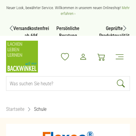
Zum Hauptinhalt springen
Neuer Look, bewährter Service. Willkommen in unserem neuen Onlineshop!
Mehr
erfahren ›
Versandkostenfrei
Persönliche
Geprüfte
ab 69€
Beratung
Produktqualität
Startseite
Schule