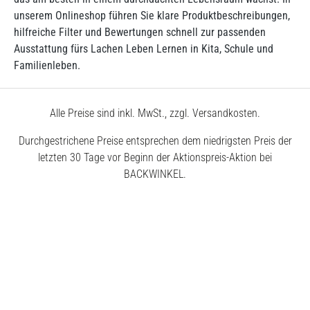
unserem Onlineshop führen Sie klare Produktbeschreibungen,
hilfreiche Filter und Bewertungen schnell zur passenden
Ausstattung fürs Lachen Leben Lernen in Kita, Schule und
Familienleben.
Alle Preise sind inkl. MwSt., zzgl. Versandkosten.
Durchgestrichene Preise entsprechen dem niedrigsten Preis der
letzten 30 Tage vor Beginn der Aktionspreis-Aktion bei
BACKWINKEL.
© 2026 BACKWINKEL GmbH
Kostenlose Beratung unter
0800 – 40 5040 50
Montags – Donnerstags
7:30 – 18:00 Uhr
Freitags
7:30 – 17:00 Uhr
Impressum