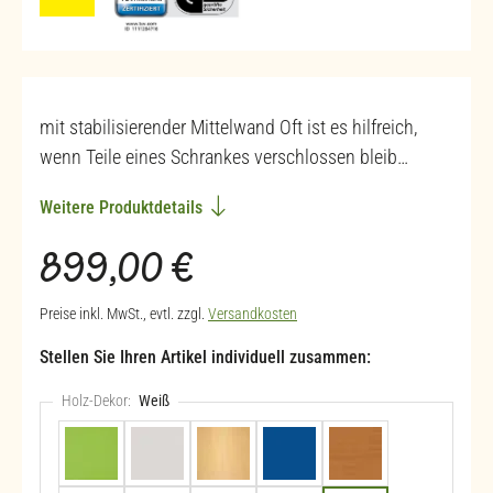
mit stabilisierender Mittelwand Oft ist es hilfreich,
wenn Teile eines Schrankes verschlossen bleib…
Weitere Produktdetails
Regulärer Preis:
899,00 €
Preise inkl. MwSt., evtl. zzgl.
Versandkosten
Stellen Sie Ihren Artikel individuell zusammen:
Holz-Dekor:
Weiß
Apfelgrün (+89,90 €)
Hellgrau
Buche hell
Blau (+89,90 €)
Buche dunkel