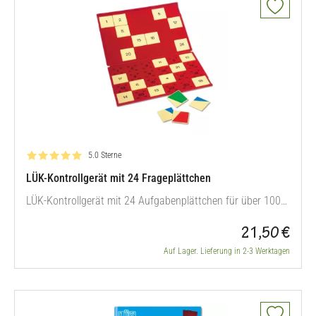
Bewertung: 5.0 von 5
5.0 Sterne
LÜK-Kontrollgerät mit 24 Frageplättchen
LÜK-Kontrollgerät mit 24 Aufgabenplättchen für über 100
LÜK-Hefte. Originalgröße geschlossen: 25 x 18 cm
21,50 €
Auf Lager. Lieferung in 2-3 Werktagen