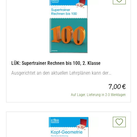
LÜK: Supertrainer Rechnen bis 100, 2. Klasse
Ausgerichtet an den aktuellen Lehrplänen kann der
Lernstoff des ersten Schuljahres mit diesem Mathekurs in
7,00 €
Freiarbeit, Wochenplänen, beim Lernen an Stationen, im
Förderunterricht oder bei zusätzlichen Übungen zu Hause
Auf Lager. Lieferung in 2-3 Werktagen
spielerisch und selbstkontrolliert geübt werden. Mit neueren
Aufgabenformen wie…