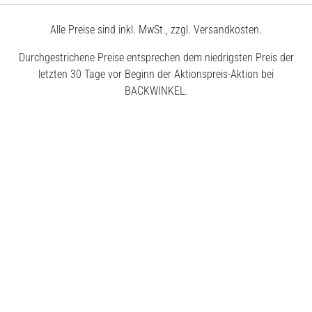
Alle Preise sind inkl. MwSt., zzgl. Versandkosten.
Durchgestrichene Preise entsprechen dem niedrigsten Preis der
letzten 30 Tage vor Beginn der Aktionspreis-Aktion bei
BACKWINKEL.
© 2026 BACKWINKEL GmbH
Kostenlose Beratung unter
0800 – 40 5040 50
Montags – Donnerstags
7:30 – 18:00 Uhr
Freitags
7:30 – 17:00 Uhr
Impressum
AGB
Datenschutz
Widerrufsrecht
Erklärung zur Barrierefreiheit