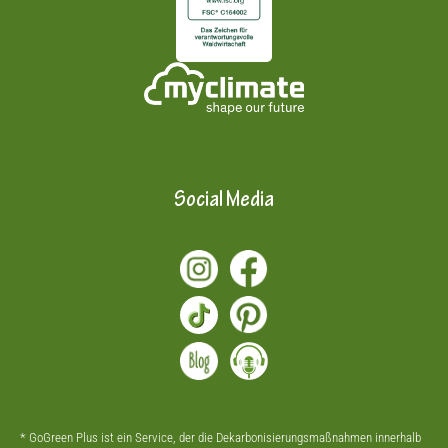
Social Media
* GoGreen Plus ist ein Service, der die Dekarbonisierungsmaßnahmen innerhalb