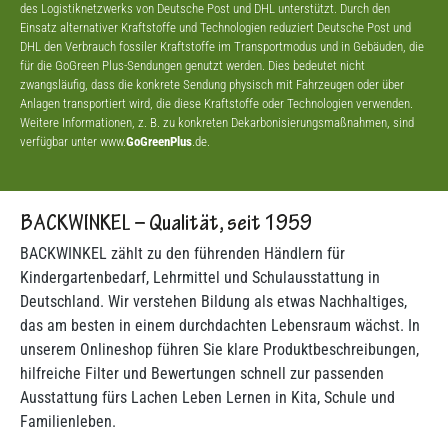
des Logistiknetzwerks von Deutsche Post und DHL unterstützt. Durch den
Einsatz alternativer Kraftstoffe und Technologien reduziert Deutsche Post und
DHL den Verbrauch fossiler Kraftstoffe im Transportmodus und in Gebäuden, die
für die GoGreen Plus-Sendungen genutzt werden. Dies bedeutet nicht
zwangsläufig, dass die konkrete Sendung physisch mit Fahrzeugen oder über
Anlagen transportiert wird, die diese Kraftstoffe oder Technologien verwenden.
Weitere Informationen, z. B. zu konkreten Dekarbonisierungsmaßnahmen, sind
verfügbar unter www.
GoGreenPlus
.de.
BACKWINKEL – Qualität, seit 1959
BACKWINKEL zählt zu den führenden Händlern für
Kindergartenbedarf, Lehrmittel und Schulausstattung in
Deutschland. Wir verstehen Bildung als etwas Nachhaltiges,
das am besten in einem durchdachten Lebensraum wächst. In
unserem Onlineshop führen Sie klare Produktbeschreibungen,
hilfreiche Filter und Bewertungen schnell zur passenden
Ausstattung fürs Lachen Leben Lernen in Kita, Schule und
Familienleben.