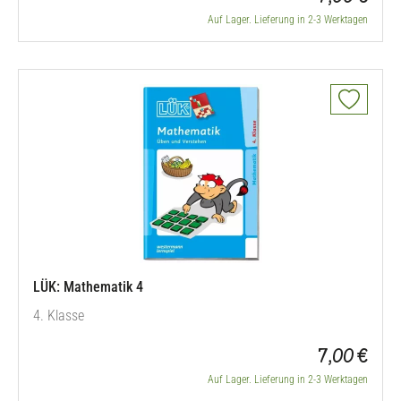
Förderunterricht oder bei zusätzlichen Übungen zu Hause
Auf Lager. Lieferung in 2-3 Werktagen
spielerisch und selbstkontrolliert geübt werden. Mit neueren
Aufgabenformen wie…
LÜK: Mathematik 4
4. Klasse
7,00 €
Auf Lager. Lieferung in 2-3 Werktagen