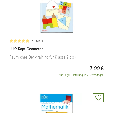
Bewertung: 5.0 von 5
5.0 Sterne
LÜK: Kopf-Geometrie
Räumliches Denktraining für Klasse 2 bis 4
7,00 €
Auf Lager. Lieferung in 2-3 Werktagen