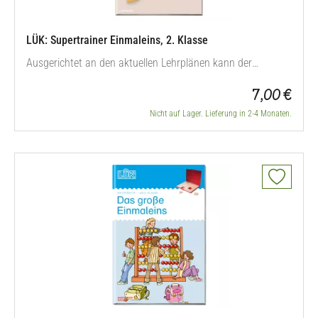
LÜK: Supertrainer Einmaleins, 2. Klasse
Ausgerichtet an den aktuellen Lehrplänen kann der
Lernstoff des ersten Schuljahres mit diesem Mathekurs in
7,00 €
Freiarbeit, Wochenplänen, beim Lernen an Stationen, im
Förderunterricht oder bei zusätzlichen Übungen zu Hause
Nicht auf Lager. Lieferung in 2-4 Monaten.
spielerisch und selbstkontrolliert geübt werden. Mit neueren
Aufgabenformen wie…