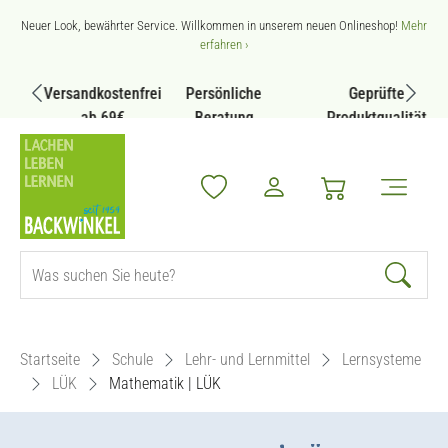
Zum Hauptinhalt springen
Neuer Look, bewährter Service. Willkommen in unserem neuen Onlineshop!
Mehr
erfahren ›
Versandkostenfrei
Persönliche
Geprüfte
ab 69€
Beratung
Produktqualität
Startseite
Schule
Lehr- und Lernmittel
Lernsysteme
LÜK
Mathematik | LÜK