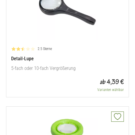
Bewertung: 2.5 von 5
2.5 Sterne
Detail-Lupe
5-fach oder 10-fach Vergrößerung
ab 4,39 €
Varianten wählbar