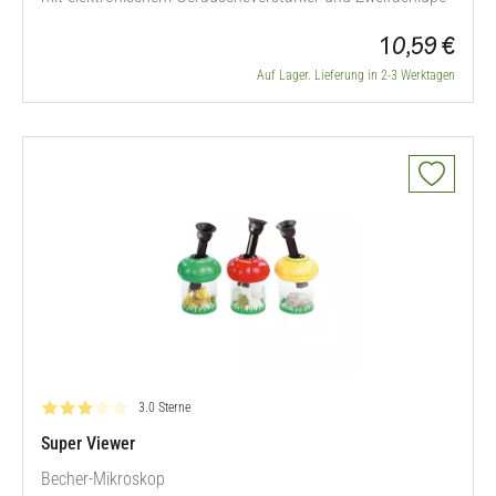
10,59 €
Auf Lager. Lieferung in 2-3 Werktagen
Bewertung: 3.0 von 5
3.0 Sterne
Super Viewer
Becher-Mikroskop