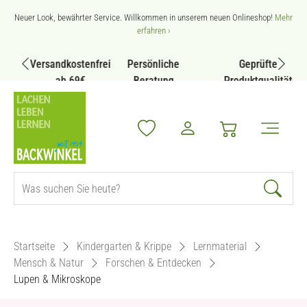
Zum Hauptinhalt springen
Neuer Look, bewährter Service. Willkommen in unserem neuen Onlineshop!
Mehr
erfahren ›
Versandkostenfrei
Persönliche
Geprüfte
ab 69€
Beratung
Produktqualität
Startseite
Kindergarten & Krippe
Lernmaterial
Mensch & Natur
Forschen & Entdecken
Lupen & Mikroskope