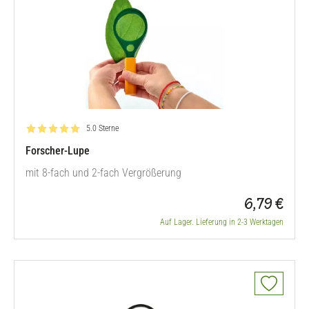
Bewertung: 5.0 von 5
5.0 Sterne
Forscher-Lupe
mit 8-fach und 2-fach Vergrößerung
6,79 €
Auf Lager. Lieferung in 2-3 Werktagen