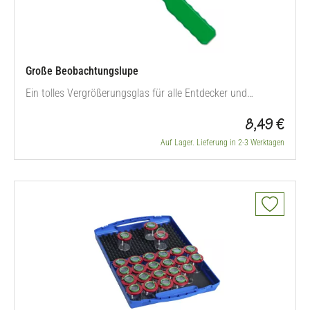
Große Beobachtungslupe
Ein tolles Vergrößerungsglas für alle Entdecker und
Nachwuchsforscher. Die extra große Lupe erleichtert das
8,49 €
genaue Beobachten. Mit ihrem breiten Griff liegt die Lupe
sehr gut in der Hand. Unterstützen Sie den natürlichen
Auf Lager. Lieferung in 2-3 Werktagen
Forscherdrang Ihrer Kinder mit der großen
Beobachtungslupe von Backwinkel.…