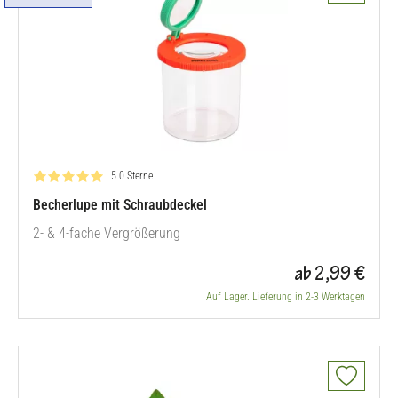
Bewertung: 5.0 von 5
5.0 Sterne
Becherlupe mit Schraubdeckel
2- & 4-fache Vergrößerung
ab 2,99 €
Auf Lager. Lieferung in 2-3 Werktagen