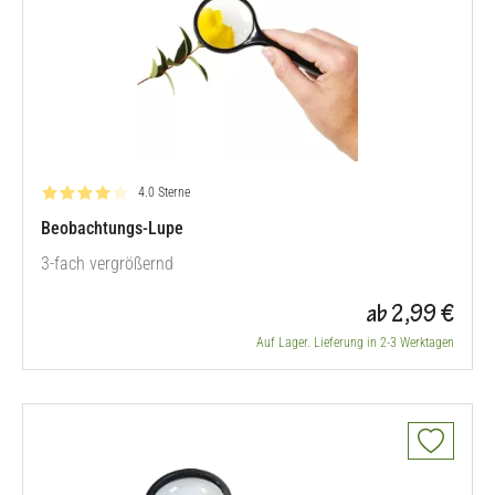
Bewertung: 4.0 von 5
4.0 Sterne
Beobachtungs-Lupe
3-fach vergrößernd
ab 2,99 €
Auf Lager. Lieferung in 2-3 Werktagen