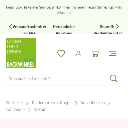
Zum Hauptinhalt springen
Neuer Look, bewährter Service. Willkommen in unserem neuen Onlineshop!
Mehr
erfahren ›
Versandkostenfrei
Persönliche
Geprüfte
ab 69€
Beratung
Produktqualität
Startseite
Kindergarten & Krippe
Außenbereich
Fahrzeuge
Dreirad