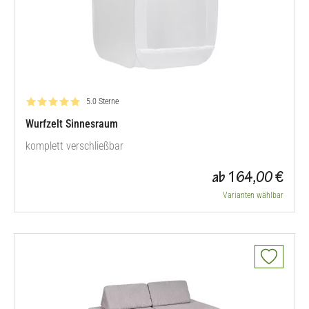
Bewertung: 5.0 von 5
5.0 Sterne
Wurfzelt Sinnesraum
komplett verschließbar
ab 164,00 €
Varianten wählbar