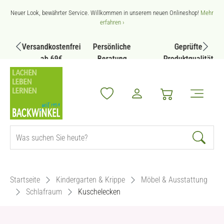
Zum Hauptinhalt springen
Neuer Look, bewährter Service. Willkommen in unserem neuen Onlineshop!
Mehr
erfahren ›
Versandkostenfrei
Persönliche
Geprüfte
ab 69€
Beratung
Produktqualität
Startseite
Kindergarten & Krippe
Möbel & Ausstattung
Schlafraum
Kuschelecken