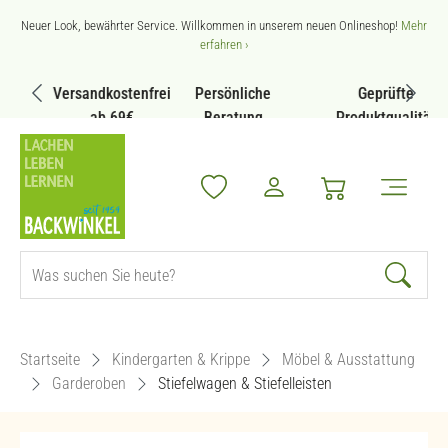
Zum Hauptinhalt springen
Neuer Look, bewährter Service. Willkommen in unserem neuen Onlineshop!
Mehr
erfahren ›
Versandkostenfrei
Persönliche
Geprüfte
ab 69€
Beratung
Produktqualität
Startseite
Kindergarten & Krippe
Möbel & Ausstattung
Garderoben
Stiefelwagen & Stiefelleisten