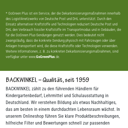
* GoGreen Plus ist ein Service, der die Dekarbonisierungsmaßnahmen innerhalb
des Logistiknetzwerks von Deutsche Post und DHL unterstützt. Durch den
Einsatz alternativer Kraftstoffe und Technologien reduziert Deutsche Post und
DHL den Verbrauch fossiler Kraftstoffe im Transportmodus und in Gebäuden, die
für die GoGreen Plus-Sendungen genutzt werden. Dies bedeutet nicht
zwangsläufig, dass die konkrete Sendung physisch mit Fahrzeugen oder über
Anlagen transportiert wird, die diese Kraftstoffe oder Technologien verwenden.
Weitere Informationen, z. B. zu konkreten Dekarbonisierungsmaßnahmen, sind
verfügbar unter www.
GoGreenPlus
.de.
BACKWINKEL – Qualität, seit 1959
BACKWINKEL zählt zu den führenden Händlern für
Kindergartenbedarf, Lehrmittel und Schulausstattung in
Deutschland. Wir verstehen Bildung als etwas Nachhaltiges,
das am besten in einem durchdachten Lebensraum wächst. In
unserem Onlineshop führen Sie klare Produktbeschreibungen,
hilfreiche Filter und Bewertungen schnell zur passenden