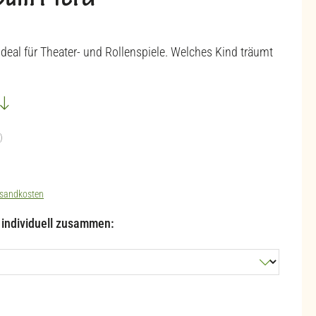
tüm Pferd
deal für Theater- und Rollenspiele. Welches Kind träumt
)
ng von 4.56 von 5 Sternen
sandkosten
l individuell zusammen: