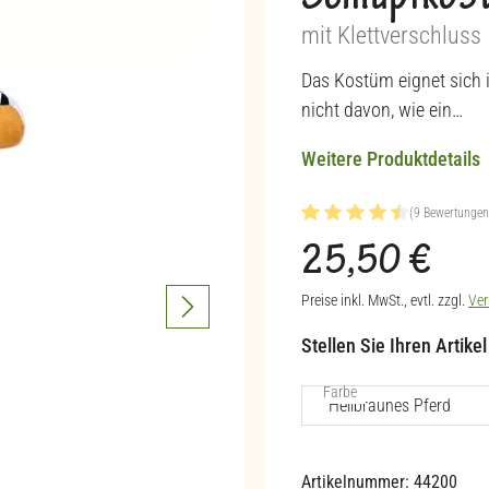
Schlüpfkos
mit Klettverschluss
Das Kostüm eignet sich i
nicht davon, wie ein…
Weitere Produktdetails
(9 Bewertungen
Durchschnittliche Bewertu
25,50 €
Regulärer Preis:
Preise inkl. MwSt., evtl. zzgl.
Ver
Stellen Sie Ihren Artike
auswählen
Farbe
Artikelnummer:
44200