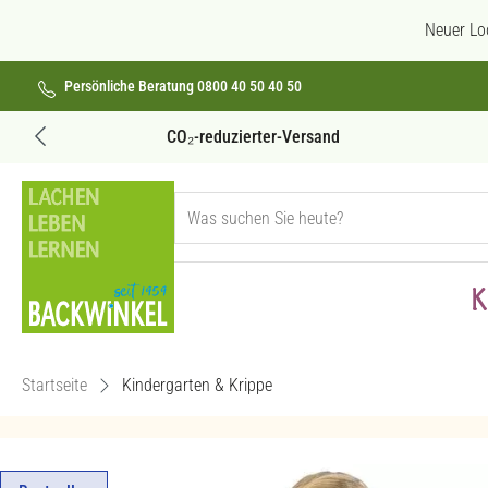
 Hauptinhalt springen
Zur Suche springen
Zur Hauptnavigation springen
Neuer Lo
Persönliche Beratung 0800 40 50 40 50
Versandkostenfrei ab 69€
K
Startseite
Kindergarten & Krippe