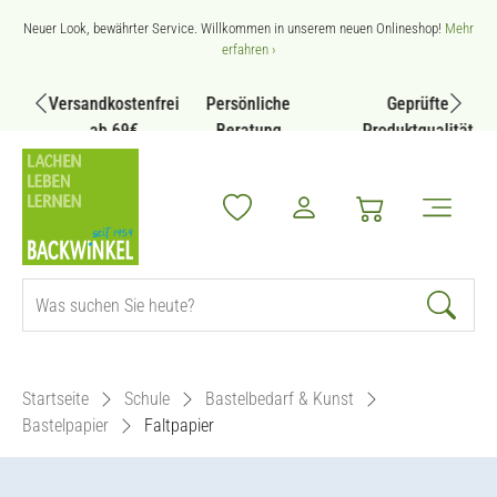
Zum Hauptinhalt springen
Neuer Look, bewährter Service. Willkommen in unserem neuen Onlineshop!
Mehr
erfahren ›
Versandkostenfrei
Persönliche
Geprüfte
ab 69€
Beratung
Produktqualität
Startseite
Schule
Bastelbedarf & Kunst
Bastelpapier
Faltpapier