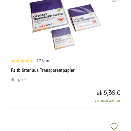
Bewertung: 4.7 von 5
4.7 Sterne
Faltblätter aus Transparentpapier
40 g/m²
ab 5,39 €
Varianten wählbar