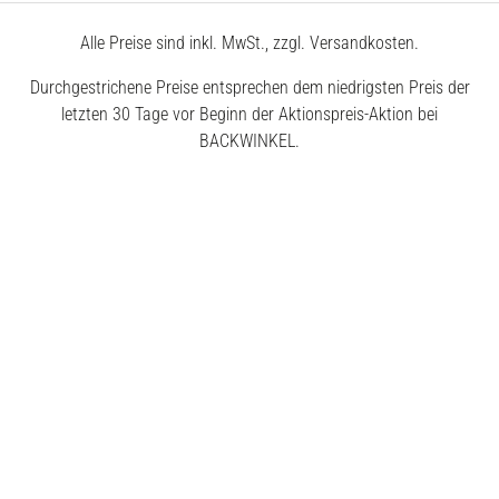
Alle Preise sind inkl. MwSt., zzgl. Versandkosten.
Durchgestrichene Preise entsprechen dem niedrigsten Preis der
letzten 30 Tage vor Beginn der Aktionspreis-Aktion bei
BACKWINKEL.
© 2026 BACKWINKEL GmbH
Kostenlose Beratung unter
0800 – 40 5040 50
Montags – Donnerstags
7:30 – 18:00 Uhr
Freitags
7:30 – 17:00 Uhr
Impressum
AGB
Datenschutz
Widerrufsrecht
Erklärung zur Barrierefreiheit