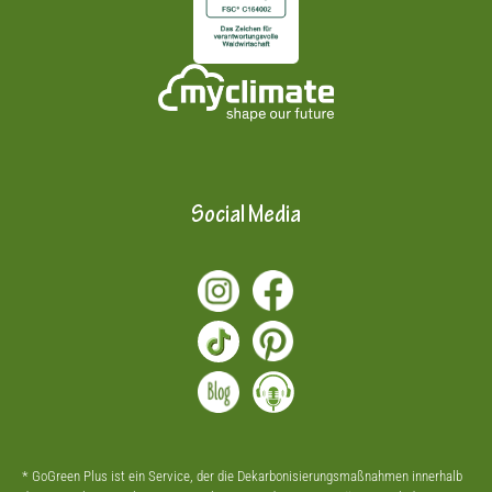
Social Media
* GoGreen Plus ist ein Service, der die Dekarbonisierungsmaßnahmen innerhalb