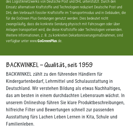
des Logistiknetzwerks von Deutsche Post und DHL unterstützt. Durch den
Einsatz alternativer Kraftstoffe und Technologien reduziert Deutsche Post und
DHL den Verbrauch fossiler Kraftstoffe im Transportmodus und in Gebäuden, die
für die GoGreen Plus-Sendungen genutzt werden. Dies bedeutet nicht
zwangsläufig, dass die konkrete Sendung physisch mit Fahrzeugen oder über
Anlagen transportiert wird, die diese Kraftstoffe oder Technologien verwenden.
Weitere Informationen, z. B. zu konkreten Dekarbonisierungsmaßnahmen, sind
verfügbar unter www.
GoGreenPlus
.de.
BACKWINKEL – Qualität, seit 1959
BACKWINKEL zählt zu den führenden Händlern für
Kindergartenbedarf, Lehrmittel und Schulausstattung in
Deutschland. Wir verstehen Bildung als etwas Nachhaltiges,
das am besten in einem durchdachten Lebensraum wächst. In
unserem Onlineshop führen Sie klare Produktbeschreibungen,
hilfreiche Filter und Bewertungen schnell zur passenden
Ausstattung fürs Lachen Leben Lernen in Kita, Schule und
Familienleben.