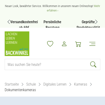
Zum Hauptinhalt springen
Neuer Look, bewährter Service. Willkommen in unserem neuen Onlineshop!
Mehr
erfahren ›
Versandkostenfrei
Persönliche
Geprüfte
ab 69€
Beratung
Produktqualität
Startseite
Schule
Digitales Lernen
Kameras
Dokumentenkameras