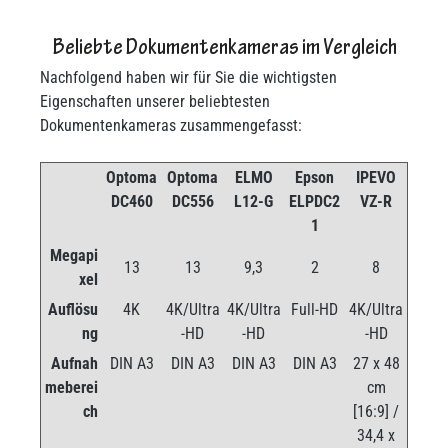
Beliebte Dokumentenkameras im Vergleich
Nachfolgend haben wir für Sie die wichtigsten
Eigenschaften unserer beliebtesten
Dokumentenkameras zusammengefasst:
Optoma
Optoma
ELMO
Epson
IPEVO
DC460
DC556
L12-G
ELPDC2
VZ-R
1
Megapi
13
13
9,3
2
8
xel
Auflösu
4K
4K/Ultra
4K/Ultra
Full-HD
4K/Ultra
ng
-HD
-HD
-HD
Aufnah
DIN A3
DIN A3
DIN A3
DIN A3
27 x 48
meberei
cm
ch
[16:9] /
34,4 x