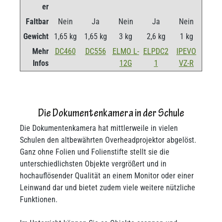
er
Faltbar
Nein
Ja
Nein
Ja
Nein
Gewicht
1,65 kg
1,65 kg
3 kg
2,6 kg
1 kg
Mehr
DC460
DC556
ELMO L-
ELPDC2
IPEVO
Infos
12G
1
VZ-R
Die Dokumentenkamera in der Schule
Die Dokumentenkamera hat mittlerweile in vielen
Schulen den altbewährten Overheadprojektor abgelöst.
Ganz ohne Folien und Folienstifte stellt sie die
unterschiedlichsten Objekte vergrößert und in
hochauflösender Qualität an einem Monitor oder einer
Leinwand dar und bietet zudem viele weitere nützliche
Funktionen.