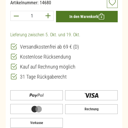
Artikelnummer:
14680
Produkt Anzahl: Gib den gewünschten Wert ein 
In den Warenkorb
Lieferung zwischen 5. Okt. und 19. Okt.
Versandkostenfrei ab 69 € (D)
Kostenlose Rücksendung
Kauf auf Rechnung möglich
31 Tage Rückgaberecht
Rechnung
Vorkasse