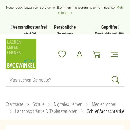
Zum Hauptinhalt springen
Neuer Look, bewährter Service. Willkommen in unserem neuen Onlineshop!
Mehr
erfahren ›
Versandkostenfrei
Persönliche
Geprüfte
ab 69€
Beratung
Produktqualität
Startseite
Schule
Digitales Lernen
Medienmöbel
Laptopschränke & Tabletstationen
Schließfachschränke