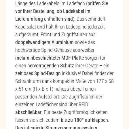
Länge des Ladekabels im Ladefach (
prüfen Sie
vor Ihrer Bestellung, ob Ladekabel im
Lieferumfang enthalten sind
). Das verhindert
Kabelsalat und hält Ihren Ladespind jederzeit
aufgeräumt. Front und Zugriffstüren aus
doppelwandigem Aluminium
sowie das
hochwertige Spind-Gehäuse aus weißer
melaminbeschichteter MDF-Platte
sorgen für
einen
hervorragenden Schutz
Ihrer Geräte – ein
zeitloses Spind-Design
inklusive! Dabei findet der
Schrankturm dank kompakter Maße von 177 x 58
x 51 cm (H x B x T) nahezu überall einen
passenden Aufstellort. Die Zugriffstüren der
einzelnen Ladefächer sind über RFID
abschließbar
. Für beste Zugriffsmöglichkeiten
lassen sie sich zudem
bis zu 180° aufklappen
.
Das integrierte Stromversorgungssystem