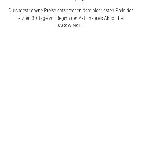
Durchgestrichene Preise entsprechen dem niedrigsten Preis der
letzten 30 Tage vor Beginn der Aktionspreis-Aktion bei
BACKWINKEL.
© 2026 BACKWINKEL GmbH
Kostenlose Beratung unter
0800 – 40 5040 50
Montags – Donnerstags
7:30 – 18:00 Uhr
Freitags
7:30 – 17:00 Uhr
Impressum
AGB
Datenschutz
Widerrufsrecht
Erklärung zur Barrierefreiheit
Vertrag widerrufen