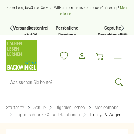
Zum Hauptinhalt springen
Neuer Look, bewährter Service. Willkommen in unserem neuen Onlineshop!
Mehr
erfahren ›
Versandkostenfrei
Persönliche
Geprüfte
ab 69€
Beratung
Produktqualität
Startseite
Schule
Digitales Lernen
Medienmöbel
Laptopschränke & Tabletstationen
Trolleys & Wagen