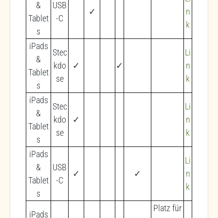
&
USB
✓
n
Tablet
-C
k
s
iPads
Stec
Li
&
kdo
✓
✓
n
Tablet
se
k
s
iPads
Stec
Li
&
kdo
✓
n
Tablet
se
k
s
iPads
Li
&
USB
✓
✓
n
Tablet
-C
k
s
Platz für
iPads