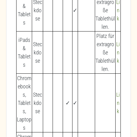
Stec
extragro
Li
&
kdo
✓
ße
n
Tablet
se
Tablethül
k
s
len.
Platz für
iPads
Stec
extragro
Li
&
kdo
ße
n
Tablet
se
Tablethül
k
s
len.
Chrom
ebook
s,
Stec
Li
Tablet
kdo
✓
✓
n
s,
se
k
Laptop
s
Chrom