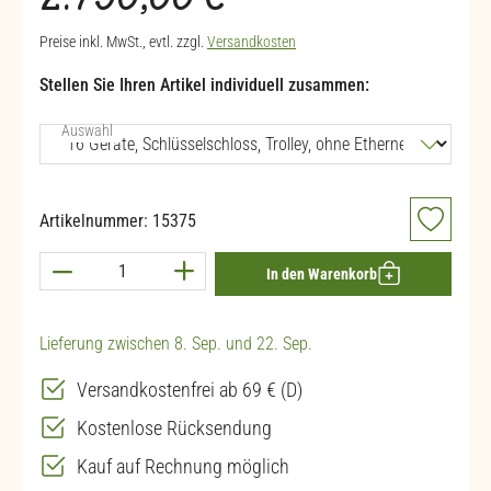
2.790,00 €
Preise inkl. MwSt., evtl. zzgl.
Versandkosten
Stellen Sie Ihren Artikel individuell zusammen:
auswählen
Auswahl
Artikelnummer:
15375
Produkt Anzahl: Gib den gewünschten Wert ein 
In den Warenkorb
Lieferung zwischen 8. Sep. und 22. Sep.
Versandkostenfrei ab 69 € (D)
Kostenlose Rücksendung
Kauf auf Rechnung möglich