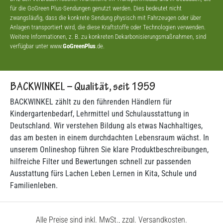
für die GoGreen Plus-Sendungen genutzt werden. Dies bedeutet nicht
zwangsläufig, dass die konkrete Sendung physisch mit Fahrzeugen oder über
Anlagen transportiert wird, die diese Kraftstoffe oder Technologien verwenden.
Weitere Informationen, z. B. zu konkreten Dekarbonisierungsmaßnahmen, sind
verfügbar unter www.
GoGreenPlus
.de.
BACKWINKEL – Qualität, seit 1959
BACKWINKEL zählt zu den führenden Händlern für
Kindergartenbedarf, Lehrmittel und Schulausstattung in
Deutschland. Wir verstehen Bildung als etwas Nachhaltiges,
das am besten in einem durchdachten Lebensraum wächst. In
unserem Onlineshop führen Sie klare Produktbeschreibungen,
hilfreiche Filter und Bewertungen schnell zur passenden
Ausstattung fürs Lachen Leben Lernen in Kita, Schule und
Familienleben.
Alle Preise sind inkl. MwSt., zzgl. Versandkosten.