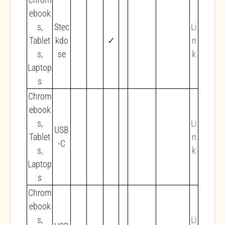
ebook
s,
Stec
Li
Tablet
kdo
✓
n
s,
se
k
Laptop
s
Chrom
ebook
s,
Li
USB
Tablet
n
-C
s,
k
Laptop
s
Chrom
ebook
s,
Li