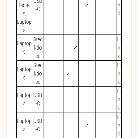
USB
Tablet
✓
n
-C
s,
k
Laptop
s
Stec
Li
Laptop
kdo
✓
n
s
se
k
Stec
Li
Laptop
kdo
✓
n
s
se
k
Li
Laptop
USB
n
s
-C
k
Li
Laptop
USB
✓
n
s
-C
k