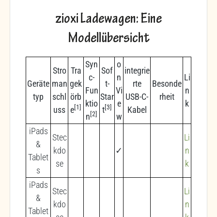
zioxi Ladewagen: Eine
Modellübersicht
Syn
o
Stro
Tra
Sof
integrie
c-
n
Li
Geräte
man
gek
t-
rte
Besonde
Fun
Vi
n
typ
schl
örb
Star
USB-C-
rheit
ktio
e
k
[1]
[3]
uss
e
t
Kabel
[2]
n
w
iPads
Stec
Li
&
kdo
✓
n
Tablet
se
k
s
iPads
Stec
Li
&
kdo
n
Tablet