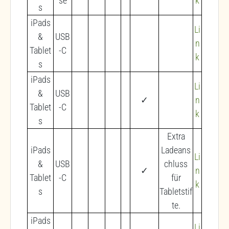
se
k
s
iPads
Li
&
USB
n
Tablet
-C
k
s
iPads
Li
&
USB
✓
n
Tablet
-C
k
s
Extra
iPads
Ladeans
Li
&
USB
chluss
✓
n
Tablet
-C
für
k
s
Tabletstif
te.
iPads
Li