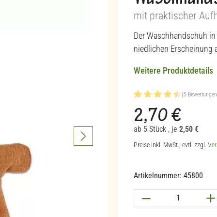
Waschhand
mit praktischer Au
Der Waschhandschuh in H
niedlichen Erscheinung 
Weitere Produktdetails
(5 Bewertungen
Durchschnittliche Bewertu
2,70 €
Regulärer Preis:
ab 5 Stück
, je
2,50 €
Preise inkl. MwSt., evtl. zzgl.
Ver
Artikelnummer:
45800
Produkt Anzahl: G