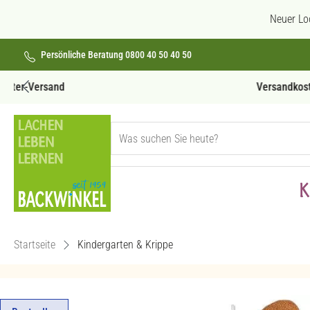
 Hauptinhalt springen
Zur Suche springen
Zur Hauptnavigation springen
Neuer Lo
Persönliche Beratung 0800 40 50 40 50
Versandkostenfrei ab 69€
K
Startseite
Kindergarten & Krippe