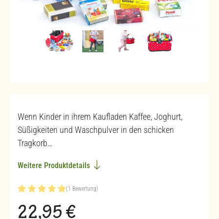
Wenn Kinder in ihrem Kaufladen Kaffee, Joghurt,
Süßigkeiten und Waschpulver in den schicken
Tragkorb…
Weitere Produktdetails
(1 Bewertung)
Durchschnittliche Bewertung von 5 von 5 Sternen
Regulärer Preis:
22,95 €