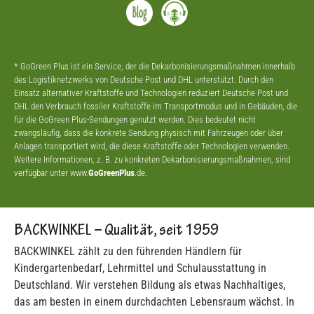
* GoGreen Plus ist ein Service, der die Dekarbonisierungsmaßnahmen innerhalb
des Logistiknetzwerks von Deutsche Post und DHL unterstützt. Durch den
Einsatz alternativer Kraftstoffe und Technologien reduziert Deutsche Post und
DHL den Verbrauch fossiler Kraftstoffe im Transportmodus und in Gebäuden, die
für die GoGreen Plus-Sendungen genutzt werden. Dies bedeutet nicht
zwangsläufig, dass die konkrete Sendung physisch mit Fahrzeugen oder über
Anlagen transportiert wird, die diese Kraftstoffe oder Technologien verwenden.
Weitere Informationen, z. B. zu konkreten Dekarbonisierungsmaßnahmen, sind
verfügbar unter www.
GoGreenPlus
.de.
BACKWINKEL – Qualität, seit 1959
BACKWINKEL zählt zu den führenden Händlern für
Kindergartenbedarf, Lehrmittel und Schulausstattung in
Deutschland. Wir verstehen Bildung als etwas Nachhaltiges,
das am besten in einem durchdachten Lebensraum wächst. In