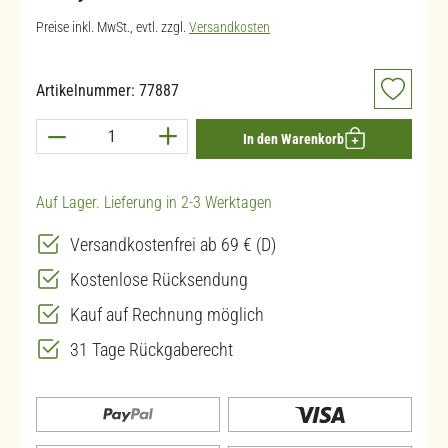
Preise inkl. MwSt., evtl. zzgl.
Versandkosten
Artikelnummer:
77887
Produkt Anzahl: Gib den gewünschten Wert ein 
In den Warenkorb
Auf Lager. Lieferung in 2-3 Werktagen
Versandkostenfrei ab 69 € (D)
Kostenlose Rücksendung
Kauf auf Rechnung möglich
31 Tage Rückgaberecht