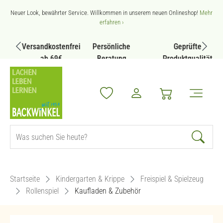
Zum Hauptinhalt springen
Neuer Look, bewährter Service. Willkommen in unserem neuen Onlineshop!
Mehr
erfahren ›
Versandkostenfrei
Persönliche
Geprüfte
ab 69€
Beratung
Produktqualität
Startseite
Kindergarten & Krippe
Freispiel & Spielzeug
Rollenspiel
Kaufladen & Zubehör