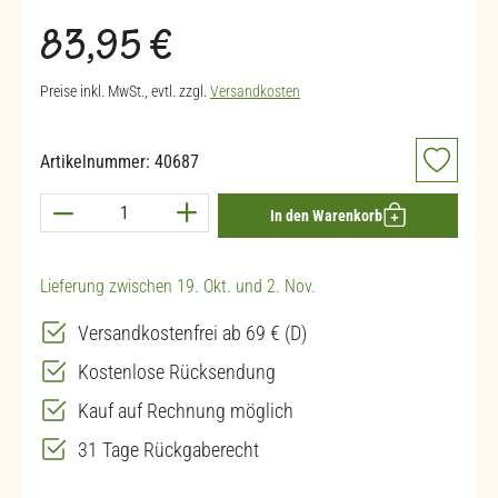
Regulärer Preis:
83,95 €
Preise inkl. MwSt., evtl. zzgl.
Versandkosten
Artikelnummer:
40687
Produkt Anzahl: Gib den gewünschten Wert ein 
In den Warenkorb
Lieferung zwischen 19. Okt. und 2. Nov.
Versandkostenfrei ab 69 € (D)
Kostenlose Rücksendung
Kauf auf Rechnung möglich
31 Tage Rückgaberecht