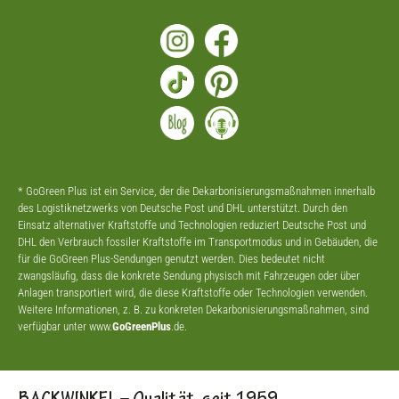
* GoGreen Plus ist ein Service, der die Dekarbonisierungsmaßnahmen innerhalb
des Logistiknetzwerks von Deutsche Post und DHL unterstützt. Durch den
Einsatz alternativer Kraftstoffe und Technologien reduziert Deutsche Post und
DHL den Verbrauch fossiler Kraftstoffe im Transportmodus und in Gebäuden, die
für die GoGreen Plus-Sendungen genutzt werden. Dies bedeutet nicht
zwangsläufig, dass die konkrete Sendung physisch mit Fahrzeugen oder über
Anlagen transportiert wird, die diese Kraftstoffe oder Technologien verwenden.
Weitere Informationen, z. B. zu konkreten Dekarbonisierungsmaßnahmen, sind
verfügbar unter www.
GoGreenPlus
.de.