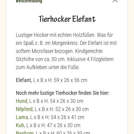
Beschreibung
Tierhocker Elefant
Lustiger Hocker mit echten Holzfüßen. Was für
ein Spaß z. B. im Morgenkreis. Der Elefant ist mit
softem Microfaser bezogen. Kindgerechte
Sitzhöhe von ca. 30 cm. Inklusive 4 Filzgleitern
zum Aufkleben unter die Füße.
Elefant,
L x B x H: 59 x 26 x 56 cm
Noch mehr lustige Tierhocker finden Sie hier:
Hund
, L x B x H: 54 x 26 x 30 cm
Nilpferd
, L x B x H: 52 x 26 x 30 cm
Lama
,
L x B x H: 54 x 26 x 41 cm
Kuh
,
L x B x H: 47 x 26 x 30 cm
Nashorn
,
L x B x H: 60 x 26 x 30 cm