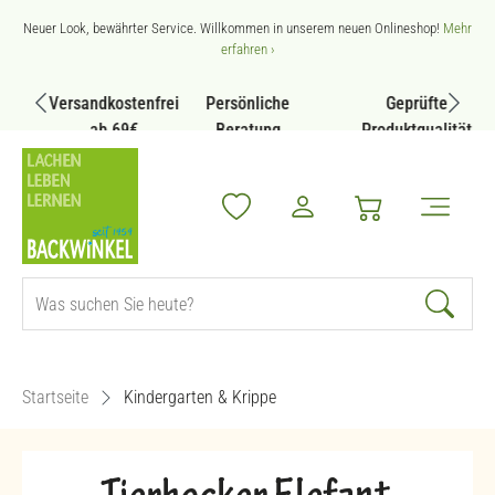
Zum Hauptinhalt springen
Neuer Look, bewährter Service. Willkommen in unserem neuen Onlineshop!
Mehr
erfahren ›
Versandkostenfrei
Persönliche
Geprüfte
ab 69€
Beratung
Produktqualität
Startseite
Kindergarten & Krippe