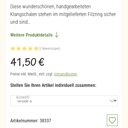
Diese wunderschönen, handgearbeiteten
Klangschalen stehen im mitgelieferten Filzring sicher
und sind…
Weitere Produktdetails
(3 Bewertungen)
Durchschnittliche Bewertung von 5 von 5 Sternen
Regulärer Preis:
41,50 €
Preise inkl. MwSt., evtl. zzgl.
Versandkosten
Stellen Sie Ihren Artikel individuell zusammen:
auswählen
Auswahl
Artikelnummer:
38337