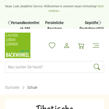
Zum Hauptinhalt springen
Neuer Look, bewährter Service. Willkommen in unserem neuen Onlineshop!
Mehr
erfahren ›
Versandkostenfrei
Persönliche
Geprüfte
ab 69€
Beratung
Produktqualität
Startseite
Schule