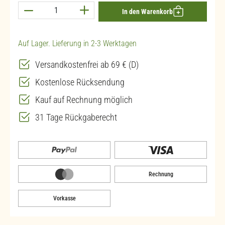
Produkt Anzahl: Gib den gewünschten Wert ein 
In den Warenkorb
Auf Lager. Lieferung in 2-3 Werktagen
Versandkostenfrei ab 69 € (D)
Kostenlose Rücksendung
Kauf auf Rechnung möglich
31 Tage Rückgaberecht
Rechnung
Vorkasse