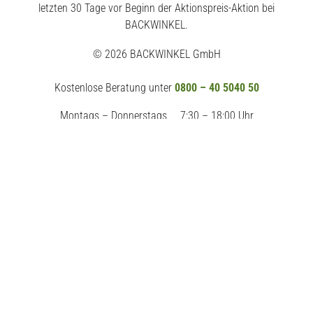
letzten 30 Tage vor Beginn der Aktionspreis-Aktion bei
BACKWINKEL.
© 2026 BACKWINKEL GmbH
Kostenlose Beratung unter
0800 – 40 5040 50
Montags – Donnerstags
7:30 – 18:00 Uhr
Freitags
7:30 – 17:00 Uhr
Impressum
AGB
Datenschutz
Widerrufsrecht
Erklärung zur Barrierefreiheit
Vertrag widerrufen