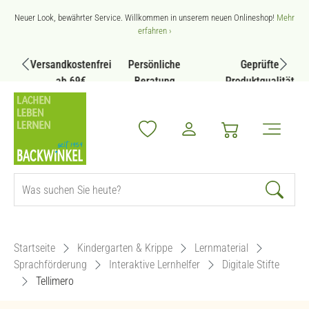
Zum Hauptinhalt springen
Neuer Look, bewährter Service. Willkommen in unserem neuen Onlineshop!
Mehr
erfahren ›
Versandkostenfrei
Persönliche
Geprüfte
ab 69€
Beratung
Produktqualität
Startseite
Kindergarten & Krippe
Lernmaterial
Sprachförderung
Interaktive Lernhelfer
Digitale Stifte
Tellimero