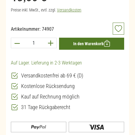
Preise inkl. MwSt., evtl. zzgl.
Versandkosten
Artikelnummer:
74907
Produkt Anzahl: Gib den gewünschten Wert ein 
In den Warenkorb
Auf Lager. Lieferung in 2-3 Werktagen
Versandkostenfrei ab 69 € (D)
Kostenlose Rücksendung
Kauf auf Rechnung möglich
31 Tage Rückgaberecht