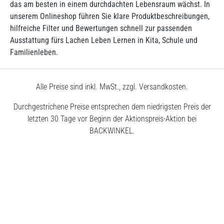
das am besten in einem durchdachten Lebensraum wächst. In
unserem Onlineshop führen Sie klare Produktbeschreibungen,
hilfreiche Filter und Bewertungen schnell zur passenden
Ausstattung fürs Lachen Leben Lernen in Kita, Schule und
Familienleben.
Alle Preise sind inkl. MwSt., zzgl. Versandkosten.
Durchgestrichene Preise entsprechen dem niedrigsten Preis der
letzten 30 Tage vor Beginn der Aktionspreis-Aktion bei
BACKWINKEL.
© 2026 BACKWINKEL GmbH
Kostenlose Beratung unter
0800 – 40 5040 50
Montags – Donnerstags
7:30 – 18:00 Uhr
Freitags
7:30 – 17:00 Uhr