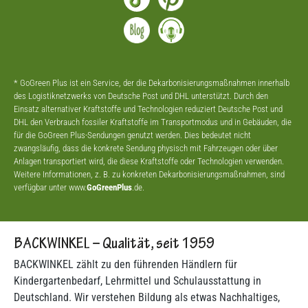
* GoGreen Plus ist ein Service, der die Dekarbonisierungsmaßnahmen innerhalb
des Logistiknetzwerks von Deutsche Post und DHL unterstützt. Durch den
Einsatz alternativer Kraftstoffe und Technologien reduziert Deutsche Post und
DHL den Verbrauch fossiler Kraftstoffe im Transportmodus und in Gebäuden, die
für die GoGreen Plus-Sendungen genutzt werden. Dies bedeutet nicht
zwangsläufig, dass die konkrete Sendung physisch mit Fahrzeugen oder über
Anlagen transportiert wird, die diese Kraftstoffe oder Technologien verwenden.
Weitere Informationen, z. B. zu konkreten Dekarbonisierungsmaßnahmen, sind
verfügbar unter www.
GoGreenPlus
.de.
BACKWINKEL – Qualität, seit 1959
BACKWINKEL zählt zu den führenden Händlern für
Kindergartenbedarf, Lehrmittel und Schulausstattung in
Deutschland. Wir verstehen Bildung als etwas Nachhaltiges,