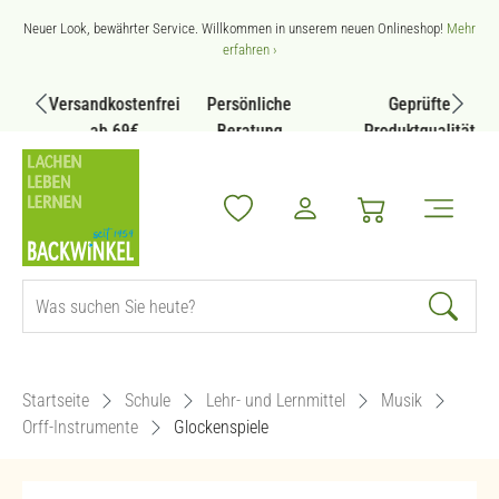
Zum Hauptinhalt springen
Neuer Look, bewährter Service. Willkommen in unserem neuen Onlineshop!
Mehr
erfahren ›
Versandkostenfrei
Persönliche
Geprüfte
ab 69€
Beratung
Produktqualität
Startseite
Schule
Lehr- und Lernmittel
Musik
Orff-Instrumente
Glockenspiele