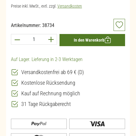
Preise inkl. MwSt., evtl. zzgl.
Versandkosten
Artikelnummer:
38734
Produkt Anzahl: Gib den gewünschten Wert ein 
In den Warenkorb
Auf Lager. Lieferung in 2-3 Werktagen
Versandkostenfrei ab 69 € (D)
Kostenlose Rücksendung
Kauf auf Rechnung möglich
31 Tage Rückgaberecht