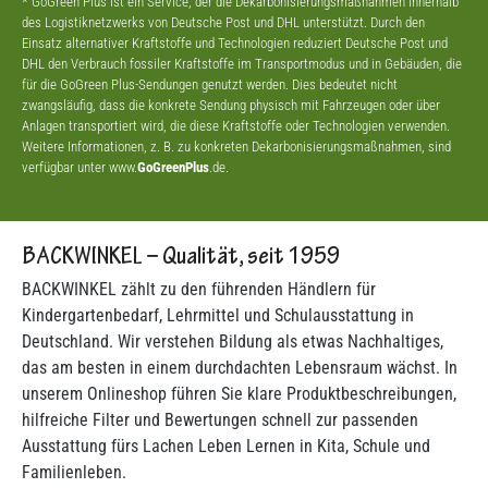
* GoGreen Plus ist ein Service, der die Dekarbonisierungsmaßnahmen innerhalb
des Logistiknetzwerks von Deutsche Post und DHL unterstützt. Durch den
Einsatz alternativer Kraftstoffe und Technologien reduziert Deutsche Post und
DHL den Verbrauch fossiler Kraftstoffe im Transportmodus und in Gebäuden, die
für die GoGreen Plus-Sendungen genutzt werden. Dies bedeutet nicht
zwangsläufig, dass die konkrete Sendung physisch mit Fahrzeugen oder über
Anlagen transportiert wird, die diese Kraftstoffe oder Technologien verwenden.
Weitere Informationen, z. B. zu konkreten Dekarbonisierungsmaßnahmen, sind
verfügbar unter www.
GoGreenPlus
.de.
BACKWINKEL – Qualität, seit 1959
BACKWINKEL zählt zu den führenden Händlern für
Kindergartenbedarf, Lehrmittel und Schulausstattung in
Deutschland. Wir verstehen Bildung als etwas Nachhaltiges,
das am besten in einem durchdachten Lebensraum wächst. In
unserem Onlineshop führen Sie klare Produktbeschreibungen,
hilfreiche Filter und Bewertungen schnell zur passenden
Ausstattung fürs Lachen Leben Lernen in Kita, Schule und
Familienleben.