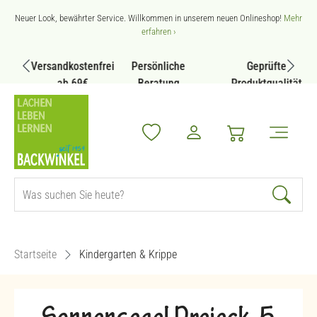
Zum Hauptinhalt springen
Neuer Look, bewährter Service. Willkommen in unserem neuen Onlineshop!
Mehr
erfahren ›
Versandkostenfrei
Persönliche
Geprüfte
ab 69€
Beratung
Produktqualität
Startseite
Kindergarten & Krippe