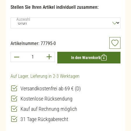
Stellen Sie Ihren Artikel individuell zusammen:
auswählen
Auswahl
Artikelnummer:
77795-0
Produkt Anzahl: Gib den gewünschten Wert ein 
In den Warenkorb
Auf Lager. Lieferung in 2-3 Werktagen
Versandkostenfrei ab 69 € (D)
Kostenlose Rücksendung
Kauf auf Rechnung möglich
31 Tage Rückgaberecht