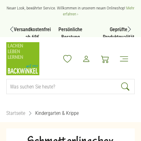
Zum Hauptinhalt springen
Neuer Look, bewährter Service. Willkommen in unserem neuen Onlineshop!
Mehr
erfahren ›
Versandkostenfrei
Persönliche
Geprüfte
ab 69€
Beratung
Produktqualität
Startseite
Kindergarten & Krippe