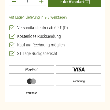
Produkt Anzahl: Gib den gewünschten Wert ein 
In den Warenkorb
Auf Lager. Lieferung in 2-3 Werktagen
Versandkostenfrei ab 69 € (D)
Kostenlose Rücksendung
Kauf auf Rechnung möglich
31 Tage Rückgaberecht
Rechnung
Vorkasse