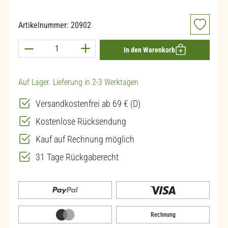
Artikelnummer:
20902
Produkt Anzahl: Gib den gewünschten Wert ein 
In den Warenkorb
Auf Lager. Lieferung in 2-3 Werktagen
Versandkostenfrei ab 69 € (D)
Kostenlose Rücksendung
Kauf auf Rechnung möglich
31 Tage Rückgaberecht
Rechnung