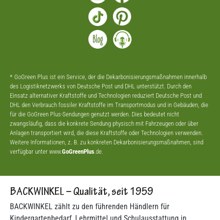
* GoGreen Plus ist ein Service, der die Dekarbonisierungsmaßnahmen innerhalb
des Logistiknetzwerks von Deutsche Post und DHL unterstützt. Durch den
Einsatz alternativer Kraftstoffe und Technologien reduziert Deutsche Post und
DHL den Verbrauch fossiler Kraftstoffe im Transportmodus und in Gebäuden, die
für die GoGreen Plus-Sendungen genutzt werden. Dies bedeutet nicht
zwangsläufig, dass die konkrete Sendung physisch mit Fahrzeugen oder über
Anlagen transportiert wird, die diese Kraftstoffe oder Technologien verwenden.
Weitere Informationen, z. B. zu konkreten Dekarbonisierungsmaßnahmen, sind
verfügbar unter www.
GoGreenPlus
.de.
BACKWINKEL – Qualität, seit 1959
BACKWINKEL zählt zu den führenden Händlern für
Kindergartenbedarf, Lehrmittel und Schulausstattung in