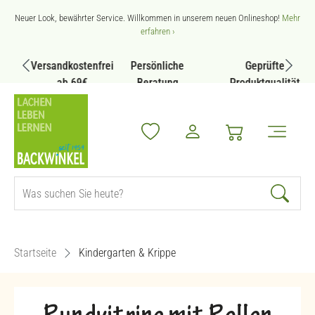
Zum Hauptinhalt springen
Neuer Look, bewährter Service. Willkommen in unserem neuen Onlineshop!
Mehr
erfahren ›
Versandkostenfrei
Persönliche
Geprüfte
ab 69€
Beratung
Produktqualität
Startseite
Kindergarten & Krippe