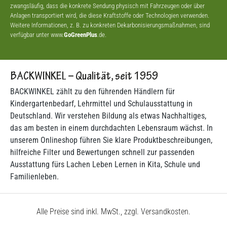
zwangsläufig, dass die konkrete Sendung physisch mit Fahrzeugen oder über
Anlagen transportiert wird, die diese Kraftstoffe oder Technologien verwenden.
Weitere Informationen, z. B. zu konkreten Dekarbonisierungsmaßnahmen, sind
verfügbar unter www.
GoGreenPlus
.de.
BACKWINKEL – Qualität, seit 1959
BACKWINKEL zählt zu den führenden Händlern für
Kindergartenbedarf, Lehrmittel und Schulausstattung in
Deutschland. Wir verstehen Bildung als etwas Nachhaltiges,
das am besten in einem durchdachten Lebensraum wächst. In
unserem Onlineshop führen Sie klare Produktbeschreibungen,
hilfreiche Filter und Bewertungen schnell zur passenden
Ausstattung fürs Lachen Leben Lernen in Kita, Schule und
Familienleben.
Alle Preise sind inkl. MwSt., zzgl. Versandkosten.