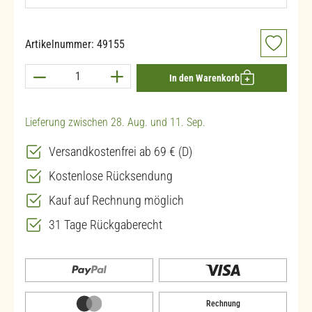
Artikelnummer:
49155
Produkt Anzahl: Gib den gewünschten Wert ein 
In den Warenkorb
Lieferung zwischen 28. Aug. und 11. Sep.
Versandkostenfrei ab 69 € (D)
Kostenlose Rücksendung
Kauf auf Rechnung möglich
31 Tage Rückgaberecht
Rechnung