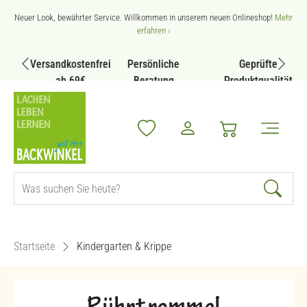
Zum Hauptinhalt springen
Neuer Look, bewährter Service. Willkommen in unserem neuen Onlineshop!
Mehr
erfahren ›
Versandkostenfrei
Persönliche
Geprüfte
ab 69€
Beratung
Produktqualität
Startseite
Kindergarten & Krippe