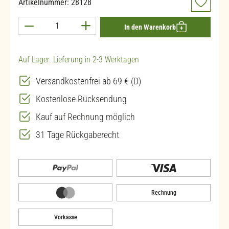
Artikelnummer:
28128
Produkt Anzahl: Gib den gewünschten Wert ein 
In den Warenkorb
Auf Lager. Lieferung in 2-3 Werktagen
Versandkostenfrei ab 69 € (D)
Kostenlose Rücksendung
Kauf auf Rechnung möglich
31 Tage Rückgaberecht
Rechnung
Vorkasse