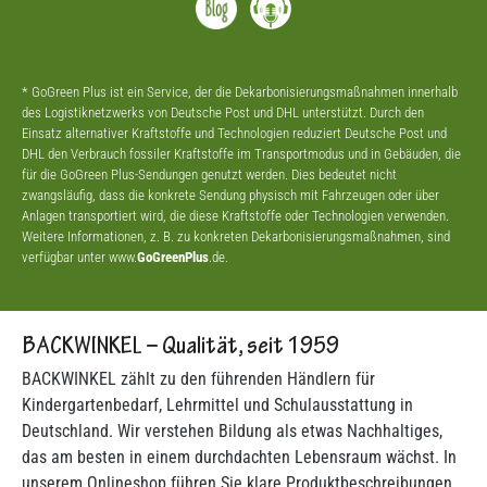
* GoGreen Plus ist ein Service, der die Dekarbonisierungsmaßnahmen innerhalb
des Logistiknetzwerks von Deutsche Post und DHL unterstützt. Durch den
Einsatz alternativer Kraftstoffe und Technologien reduziert Deutsche Post und
DHL den Verbrauch fossiler Kraftstoffe im Transportmodus und in Gebäuden, die
für die GoGreen Plus-Sendungen genutzt werden. Dies bedeutet nicht
zwangsläufig, dass die konkrete Sendung physisch mit Fahrzeugen oder über
Anlagen transportiert wird, die diese Kraftstoffe oder Technologien verwenden.
Weitere Informationen, z. B. zu konkreten Dekarbonisierungsmaßnahmen, sind
verfügbar unter www.
GoGreenPlus
.de.
BACKWINKEL – Qualität, seit 1959
BACKWINKEL zählt zu den führenden Händlern für
Kindergartenbedarf, Lehrmittel und Schulausstattung in
Deutschland. Wir verstehen Bildung als etwas Nachhaltiges,
das am besten in einem durchdachten Lebensraum wächst. In
unserem Onlineshop führen Sie klare Produktbeschreibungen,