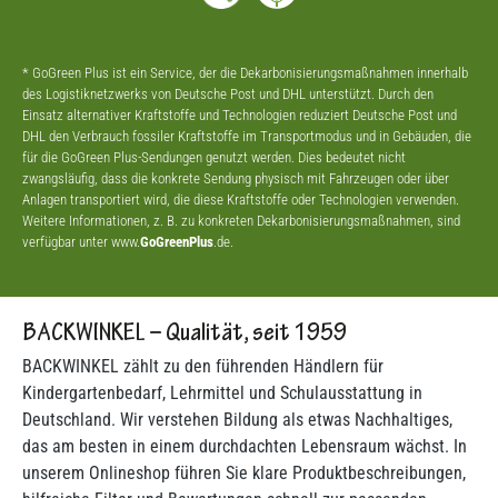
* GoGreen Plus ist ein Service, der die Dekarbonisierungsmaßnahmen innerhalb
des Logistiknetzwerks von Deutsche Post und DHL unterstützt. Durch den
Einsatz alternativer Kraftstoffe und Technologien reduziert Deutsche Post und
DHL den Verbrauch fossiler Kraftstoffe im Transportmodus und in Gebäuden, die
für die GoGreen Plus-Sendungen genutzt werden. Dies bedeutet nicht
zwangsläufig, dass die konkrete Sendung physisch mit Fahrzeugen oder über
Anlagen transportiert wird, die diese Kraftstoffe oder Technologien verwenden.
Weitere Informationen, z. B. zu konkreten Dekarbonisierungsmaßnahmen, sind
verfügbar unter www.
GoGreenPlus
.de.
BACKWINKEL – Qualität, seit 1959
BACKWINKEL zählt zu den führenden Händlern für
Kindergartenbedarf, Lehrmittel und Schulausstattung in
Deutschland. Wir verstehen Bildung als etwas Nachhaltiges,
das am besten in einem durchdachten Lebensraum wächst. In
unserem Onlineshop führen Sie klare Produktbeschreibungen,