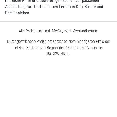
hilfreiche Filter und Bewertungen schnell zur passenden
Ausstattung fürs Lachen Leben Lernen in Kita, Schule und
Familienleben.
Alle Preise sind inkl. MwSt., zzgl. Versandkosten.
Durchgestrichene Preise entsprechen dem niedrigsten Preis der
letzten 30 Tage vor Beginn der Aktionspreis-Aktion bei
BACKWINKEL.
© 2026 BACKWINKEL GmbH
Kostenlose Beratung unter
0800 – 40 5040 50
Montags – Donnerstags
7:30 – 18:00 Uhr
Freitags
7:30 – 17:00 Uhr
Impressum
AGB