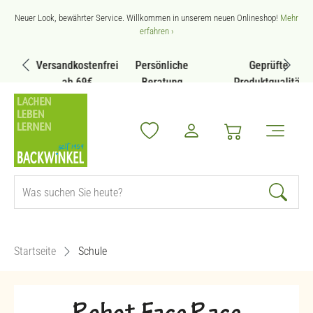
Zum Hauptinhalt springen
Neuer Look, bewährter Service. Willkommen in unserem neuen Onlineshop!
Mehr
erfahren ›
Versandkostenfrei
Persönliche
Geprüfte
ab 69€
Beratung
Produktqualität
Startseite
Schule