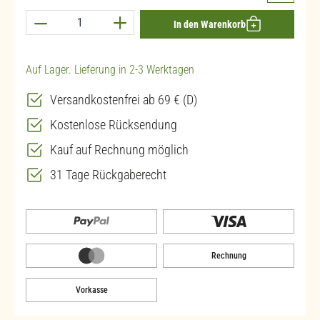
Produkt Anzahl: Gib den gewünschten Wert ein 
In den Warenkorb
Auf Lager. Lieferung in 2-3 Werktagen
Versandkostenfrei ab 69 € (D)
Kostenlose Rücksendung
Kauf auf Rechnung möglich
31 Tage Rückgaberecht
Rechnung
Vorkasse