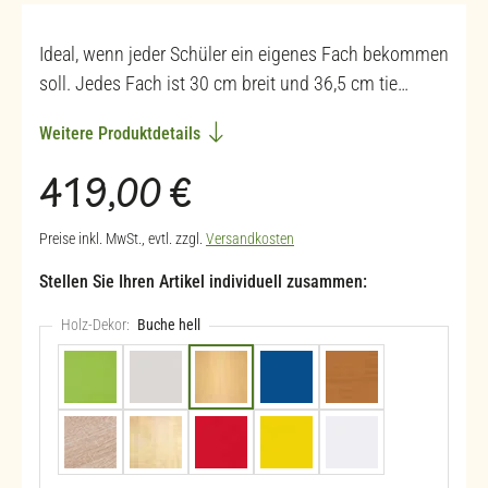
Ideal, wenn jeder Schüler ein eigenes Fach bekommen
soll. Jedes Fach ist 30 cm breit und 36,5 cm tie…
Weitere Produktdetails
Regulärer Preis:
419,00 €
Preise inkl. MwSt., evtl. zzgl.
Versandkosten
Stellen Sie Ihren Artikel individuell zusammen:
Holz-Dekor:
Buche hell
Apfelgrün (+41,90 €)
Hellgrau
Buche hell
Blau (+41,90 €)
Buche dunkel
Eiche natur (+41,90 €)
Ahorn honig
Rot (+41,90 €)
Gelb (+41,90 €)
Weiß