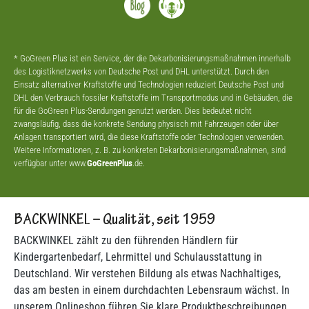
* GoGreen Plus ist ein Service, der die Dekarbonisierungsmaßnahmen innerhalb
des Logistiknetzwerks von Deutsche Post und DHL unterstützt. Durch den
Einsatz alternativer Kraftstoffe und Technologien reduziert Deutsche Post und
DHL den Verbrauch fossiler Kraftstoffe im Transportmodus und in Gebäuden, die
für die GoGreen Plus-Sendungen genutzt werden. Dies bedeutet nicht
zwangsläufig, dass die konkrete Sendung physisch mit Fahrzeugen oder über
Anlagen transportiert wird, die diese Kraftstoffe oder Technologien verwenden.
Weitere Informationen, z. B. zu konkreten Dekarbonisierungsmaßnahmen, sind
verfügbar unter www.
GoGreenPlus
.de.
BACKWINKEL – Qualität, seit 1959
BACKWINKEL zählt zu den führenden Händlern für
Kindergartenbedarf, Lehrmittel und Schulausstattung in
Deutschland. Wir verstehen Bildung als etwas Nachhaltiges,
das am besten in einem durchdachten Lebensraum wächst. In
unserem Onlineshop führen Sie klare Produktbeschreibungen,