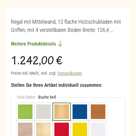
Regal mit Mittelwand, 12 flache Holzschubladen mit
Griffen, mit 4 verstellbaren Böden Breite: 126,4 …
Weitere Produktdetails
Regulärer Preis:
1.242,00 €
Preise inkl. MwSt., evtl. zzgl.
Versandkosten
Stellen Sie Ihren Artikel individuell zusammen:
Holz-Dekor:
Buche hell
Apfelgrün (+124,20 €)
Hellgrau
Buche hell
Blau (+124,20 €)
Buche dunkel
Eiche natur (+124,20 €)
Ahorn honig
Rot (+124,20 €)
Gelb (+124,20 €)
Weiß