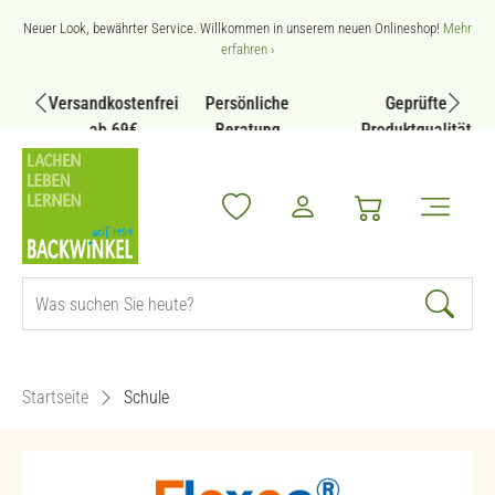
Zum Hauptinhalt springen
Neuer Look, bewährter Service. Willkommen in unserem neuen Onlineshop!
Mehr
erfahren ›
Versandkostenfrei
Persönliche
Geprüfte
ab 69€
Beratung
Produktqualität
Startseite
Schule