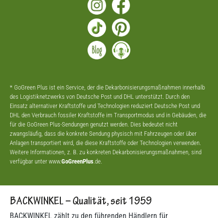
* GoGreen Plus ist ein Service, der die Dekarbonisierungsmaßnahmen innerhalb
des Logistiknetzwerks von Deutsche Post und DHL unterstützt. Durch den
Einsatz alternativer Kraftstoffe und Technologien reduziert Deutsche Post und
DHL den Verbrauch fossiler Kraftstoffe im Transportmodus und in Gebäuden, die
für die GoGreen Plus-Sendungen genutzt werden. Dies bedeutet nicht
zwangsläufig, dass die konkrete Sendung physisch mit Fahrzeugen oder über
Anlagen transportiert wird, die diese Kraftstoffe oder Technologien verwenden.
Weitere Informationen, z. B. zu konkreten Dekarbonisierungsmaßnahmen, sind
verfügbar unter www.
GoGreenPlus
.de.
BACKWINKEL – Qualität, seit 1959
BACKWINKEL zählt zu den führenden Händlern für