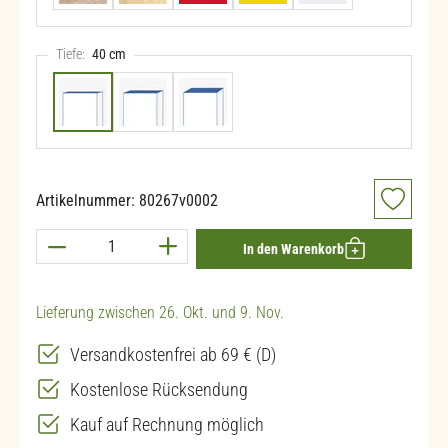
Tiefe:
40 cm
40 cm
50 cm (+30,00 €)
60 cm (+60,00 €)
Artikelnummer:
80267v0002
Produkt Anzahl: Gib den gewünschten Wert ein 
In den Warenkorb
Lieferung zwischen 26. Okt. und 9. Nov.
Versandkostenfrei ab 69 € (D)
Kostenlose Rücksendung
Kauf auf Rechnung möglich