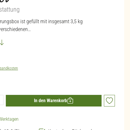
Set
stattung
ungsbox ist gefüllt mit insgesamt 3,5 kg
verschiedenen…
sandkosten
ib den gewünschten Wert ein oder benutze die 
In den Warenkorb
3 Werktagen