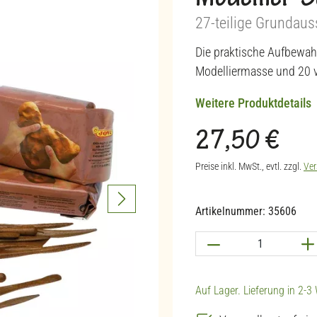
Modellier-
27-teilige Grundaus
Die praktische Aufbewahr
Modelliermasse und 20 
Weitere Produktdetails
27,50 €
Regulärer Preis:
Preise inkl. MwSt., evtl. zzgl.
Ver
Artikelnummer:
35606
Produkt Anzahl: G
Auf Lager. Lieferung in 2-