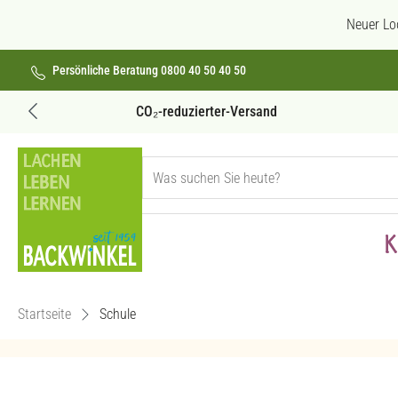
 Hauptinhalt springen
Zur Suche springen
Zur Hauptnavigation springen
Neuer Lo
Persönliche Beratung 0800 40 50 40 50
Versandkostenfrei ab 69€
K
Startseite
Schule