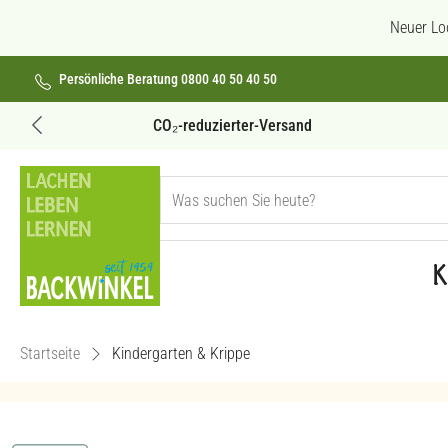
 Hauptinhalt springen
Zur Suche springen
Zur Hauptnavigation springen
Neuer Lo
Persönliche Beratung 0800 40 50 40 50
Versandkostenfrei ab 69€
K
Startseite
Kindergarten & Krippe