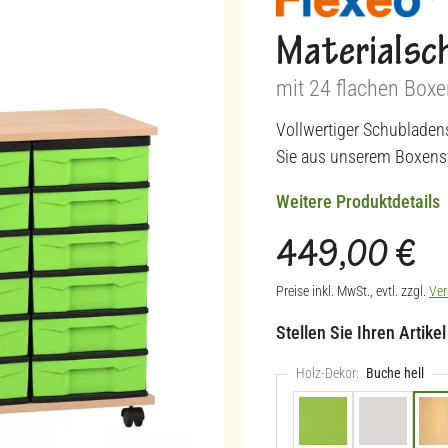
Materialsch
mit 24 flachen Boxe
Vollwertiger Schublade
Sie aus unserem Boxens
Weitere Produktdetails
449,00 €
Regulärer Preis:
Preise inkl. MwSt., evtl. zzgl.
Ver
Stellen Sie Ihren Artike
Holz-Dekor:
Buche hell
Apfelgrün (+44,90 €)
Hellgrau
B