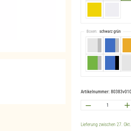
Gelb (+44,90 €)
Weiß
Boxen:
schwarz grün
grau transparent
grau blau
g
grau grün
schwarz blau
s
Artikelnummer:
80383v01
Produkt Anzahl: G
Lieferung zwischen 27. Okt