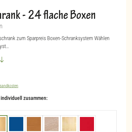
rank - 24 flache Boxen
n
nschrank zum Sparpreis Boxen-Schranksystem Wählen
yst…
sandkosten
l individuell zusammen:
uche hell
Blau (+44,90 €)
Buche dunkel
Eiche natur (+44,90 €)
Ahorn honig
Rot (+44,90 €)