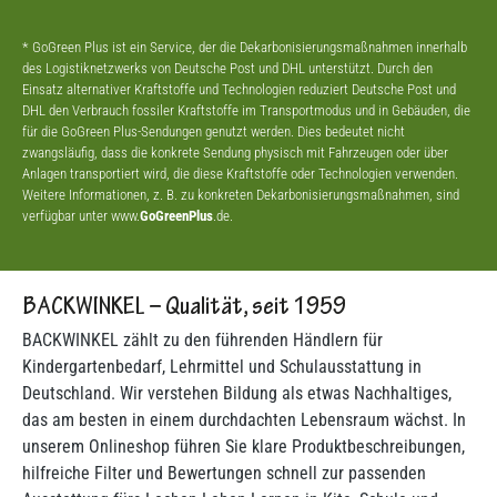
* GoGreen Plus ist ein Service, der die Dekarbonisierungsmaßnahmen innerhalb
des Logistiknetzwerks von Deutsche Post und DHL unterstützt. Durch den
Einsatz alternativer Kraftstoffe und Technologien reduziert Deutsche Post und
DHL den Verbrauch fossiler Kraftstoffe im Transportmodus und in Gebäuden, die
für die GoGreen Plus-Sendungen genutzt werden. Dies bedeutet nicht
zwangsläufig, dass die konkrete Sendung physisch mit Fahrzeugen oder über
Anlagen transportiert wird, die diese Kraftstoffe oder Technologien verwenden.
Weitere Informationen, z. B. zu konkreten Dekarbonisierungsmaßnahmen, sind
verfügbar unter www.
GoGreenPlus
.de.
BACKWINKEL – Qualität, seit 1959
BACKWINKEL zählt zu den führenden Händlern für
Kindergartenbedarf, Lehrmittel und Schulausstattung in
Deutschland. Wir verstehen Bildung als etwas Nachhaltiges,
das am besten in einem durchdachten Lebensraum wächst. In
unserem Onlineshop führen Sie klare Produktbeschreibungen,
hilfreiche Filter und Bewertungen schnell zur passenden