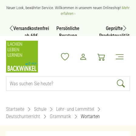
Zum Hauptinhalt springen
Neuer Look, bewährter Service. Willkommen in unserem neuen Onlineshop!
Mehr
erfahren ›
Versandkostenfrei
Persönliche
Geprüfte
ab 69€
Beratung
Produktqualität
Startseite
Schule
Lehr- und Lernmittel
Deutschunterricht
Grammatik
Wortarten