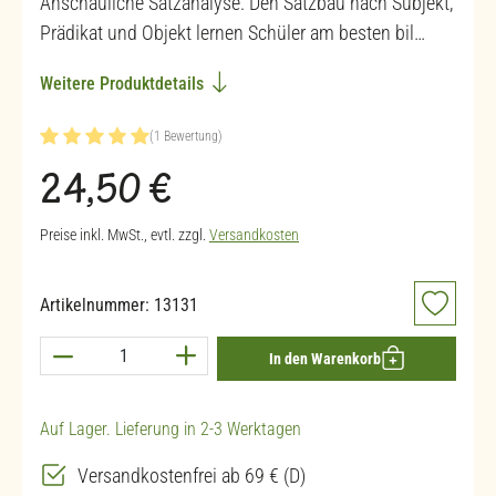
Anschauliche Satzanalyse. Den Satzbau nach Subjekt,
Prädikat und Objekt lernen Schüler am besten bil…
Weitere Produktdetails
(1 Bewertung)
Durchschnittliche Bewertung von 5 von 5 Sternen
Regulärer Preis:
24,50 €
Preise inkl. MwSt., evtl. zzgl.
Versandkosten
Artikelnummer:
13131
Produkt Anzahl: Gib den gewünschten Wert ein 
In den Warenkorb
Auf Lager. Lieferung in 2-3 Werktagen
Versandkostenfrei ab 69 € (D)