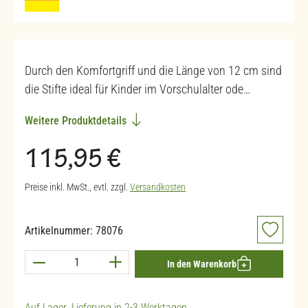
Durch den Komfortgriff und die Länge von 12 cm sind
die Stifte ideal für Kinder im Vorschulalter ode…
Weitere Produktdetails
Regulärer Preis:
115,95 €
Preise inkl. MwSt., evtl. zzgl.
Versandkosten
Artikelnummer:
78076
Produkt Anzahl: Gib den gewünschten Wert ein 
In den Warenkorb
Auf Lager. Lieferung in 2-3 Werktagen