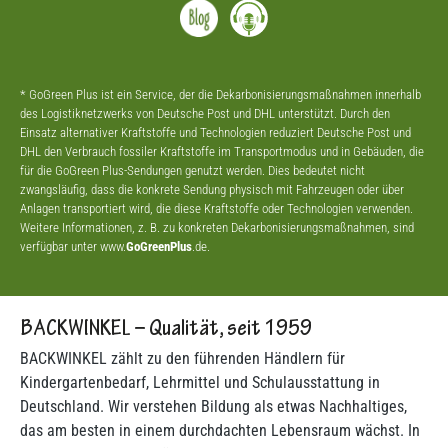
* GoGreen Plus ist ein Service, der die Dekarbonisierungsmaßnahmen innerhalb
des Logistiknetzwerks von Deutsche Post und DHL unterstützt. Durch den
Einsatz alternativer Kraftstoffe und Technologien reduziert Deutsche Post und
DHL den Verbrauch fossiler Kraftstoffe im Transportmodus und in Gebäuden, die
für die GoGreen Plus-Sendungen genutzt werden. Dies bedeutet nicht
zwangsläufig, dass die konkrete Sendung physisch mit Fahrzeugen oder über
Anlagen transportiert wird, die diese Kraftstoffe oder Technologien verwenden.
Weitere Informationen, z. B. zu konkreten Dekarbonisierungsmaßnahmen, sind
verfügbar unter www.
GoGreenPlus
.de.
BACKWINKEL – Qualität, seit 1959
BACKWINKEL zählt zu den führenden Händlern für
Kindergartenbedarf, Lehrmittel und Schulausstattung in
Deutschland. Wir verstehen Bildung als etwas Nachhaltiges,
das am besten in einem durchdachten Lebensraum wächst. In