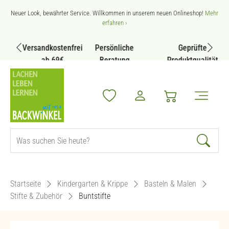
Zum Hauptinhalt springen
Neuer Look, bewährter Service. Willkommen in unserem neuen Onlineshop!
Mehr
erfahren ›
Versandkostenfrei
Persönliche
Geprüfte
ab 69€
Beratung
Produktqualität
Startseite
Kindergarten & Krippe
Basteln & Malen
Stifte & Zubehör
Buntstifte